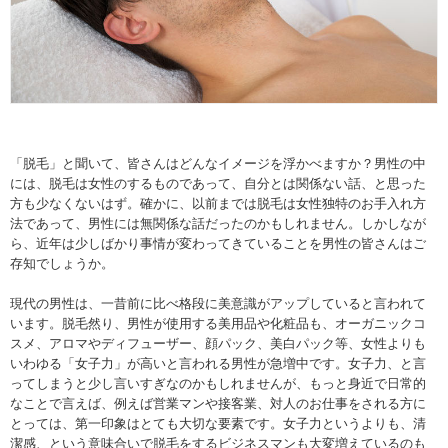
「脱毛」と聞いて、皆さんはどんなイメージを浮かべますか？男性の中
には、脱毛は女性のするものであって、自分とは関係ない話、と思った
方も少なくないはず。確かに、以前までは脱毛は女性独特のお手入れ方
法であって、男性には無関係な話だったのかもしれません。しかしなが
ら、近年は少しばかり事情が変わってきていることを男性の皆さんはご
存知でしょうか。
現代の男性は、一昔前に比べ格段に美意識がアップしていると言われて
います。脱毛然り、男性が使用する美用品や化粧品も、オーガニックコ
スメ、アロマやディフューザー、顔パック、美白パック等、女性よりも
いわゆる「女子力」が高いと言われる男性が急増中です。女子力、と言
ってしまうと少し言いすぎなのかもしれませんが、もっと身近で日常的
なことで言えば、例えば営業マンや接客業、対人のお仕事をされる方に
とっては、第一印象はとても大切な要素です。女子力というよりも、清
潔感、という意味合いで脱毛をするビジネスマンも大変増えているのも