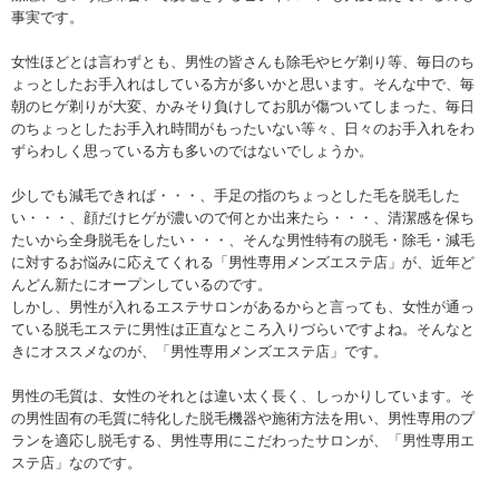
事実です。
女性ほどとは言わずとも、男性の皆さんも除毛やヒゲ剃り等、毎日のち
ょっとしたお手入れはしている方が多いかと思います。そんな中で、毎
朝のヒゲ剃りが大変、かみそり負けしてお肌が傷ついてしまった、毎日
のちょっとしたお手入れ時間がもったいない等々、日々のお手入れをわ
ずらわしく思っている方も多いのではないでしょうか。
少しでも減毛できれば・・・、手足の指のちょっとした毛を脱毛した
い・・・、顔だけヒゲが濃いので何とか出来たら・・・、清潔感を保ち
たいから全身脱毛をしたい・・・、そんな男性特有の脱毛・除毛・減毛
に対するお悩みに応えてくれる「男性専用メンズエステ店」が、近年ど
んどん新たにオープンしているのです。
しかし、男性が入れるエステサロンがあるからと言っても、女性が通っ
ている脱毛エステに男性は正直なところ入りづらいですよね。そんなと
きにオススメなのが、「男性専用メンズエステ店」です。
男性の毛質は、女性のそれとは違い太く長く、しっかりしています。そ
の男性固有の毛質に特化した脱毛機器や施術方法を用い、男性専用のプ
ランを適応し脱毛する、男性専用にこだわったサロンが、「男性専用エ
ステ店」なのです。