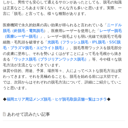
しかし、男性でも安心して通えるサロンがあったとしても、脱毛の知識
は正直なところあまり深くない、そんな方も多いと思います。実際、一
言に「脱毛」と言っても、様々な種類があります。
医療機関で永久的効果の高い効果が得られると言われている「
ニードル
脱毛（針脱毛・電気脱毛
）、医療用レーザーを使用した「
レーザー脱毛
（医療レーザー脱毛）
」、レーザー脱毛よりも弱い光線で光脱毛で毛母
細胞・毛乳頭を破壊する「
光脱毛（フラッシュ脱毛・IPL脱毛・SSC脱
毛・プラズマ脱毛・エピライト脱毛）
」、脱毛専用ワックスを脱毛部分
の皮膚に塗布し、それを勢いよくはがすことによって毛を毛根から抜き
去る「
ワックス脱毛（ブラジリアンワックス脱毛）
」等、今や様々な脱
毛方法が主流となってきています。
体質や目的、用途、予算、場所等々、人によってベストな脱毛方法は変
わってきます。それを見極めることも、脱毛を始める前には大切です。
では、次回からはそれぞれの脱毛方法について、詳細にご紹介していこ
うと思います。
◆
福岡エリア周辺メンズ脱毛・ヒゲ脱毛取扱店舗一覧はコチラ
◆
あわせて読みたい記事