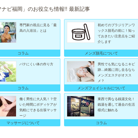
フナビ福岡」のお役立ち情報!! 最新記事
専門家の視点に見る「最
初めてのブラジリアンワ
高の入浴法」とは
ックス脱毛の前に！知っ
ておきたい注意点をご紹
介します
コラム
メンズ脱毛について
バテにくい体の作り方
男性でも気になるニキビ
跡…綺麗に消し去るなら
メンズエステがオスス
メ？
メンズフェイシャルについて
コラム
働く男性に大人気！？空
東西で異なる銭湯文化！
いた時間にボディケアが
銭湯を通して過去の生活
気軽にできる出張マッサ
様式に触れる
ージ
マッサージについて
コラム