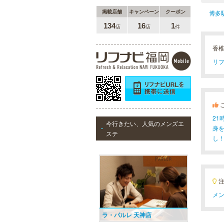
MEN’S TBC 博多本店（バスタ
掲載店舗
キャンペーン
クーポン
博多
ーミナル）
134
16
1
店
店
件
メンズTBCはライフスタイルにリン
クした豊富なメニューをご提案。カ
ラダ脱毛、ヒゲ脱毛、引き締め、フ
香
ェイスケア等、お客様のニーズにマ
リフ
ッチした施術で日常に寄り添いま
す。まずはお得な体験コースをチェ
ック。
万葉の湯 博多
2
今行きたい、人気のメンズエ
身
便利なのにくつろげる上質な温泉が
ステ
し
博多に誕生しました。九州の東西を
代表する名湯、大分・由布院と佐
賀・武雄から毎日運び込む最上質の
温泉を、高級旅館のような空間で、
手軽にお楽しみいただけます。
メン
ラ・パルレ 天神店