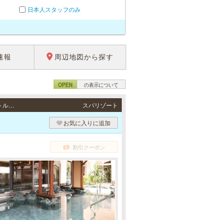
日本人スタッフのみ
速報
周辺地図から探す
OPEN
の表示について
香椎 / JR各線・地下鉄「博多駅」、JR鹿児島本線・西鉄貝塚線「千早駅」より無料シャトルバス
スパリゾート
お気に入りに追加
割引クーポン