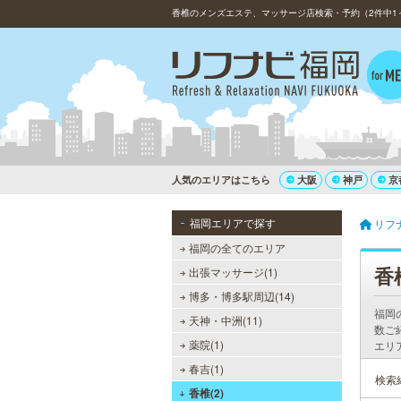
香椎のメンズエステ、マッサージ店検索・予約（2件中1
人気のエリアはこちら
大阪
神戸
京
福岡エリアで探す
リフ
福岡の全てのエリア
香
出張マッサージ(1)
博多・博多駅周辺(14)
福岡
天神・中洲(11)
数ご
MEN’S TBC 博多本店（バスタ
薬院(1)
エリ
ーミナル）
春吉(1)
メンズTBCはライフスタイルにリン
検索
クした豊富なメニューをご提案。カ
香椎(2)