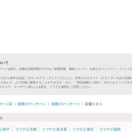
ついて
サージ
を紹介。店舗の詳細情報だけでなく新着情報、施術メニュー、お得なキャンペーン・イベント
こだわり条件を設定」ボタンをクリックしていただくと、日本人セラピスト（スタッフ）のみの店舗
絞り込んで、より詳細に検索することができます。また、「周辺地図から探す」ボタンをクリックす
ンズエステ、マッサージ探しには是非、リフナビ福岡をご活用ください。
サージ店
香椎のマッサージ
香椎のマッサージ
店舗リスト
約
ビ神戸
リフナビ京都
リフナビ名古屋
リフナビ東京
リフナビ福岡