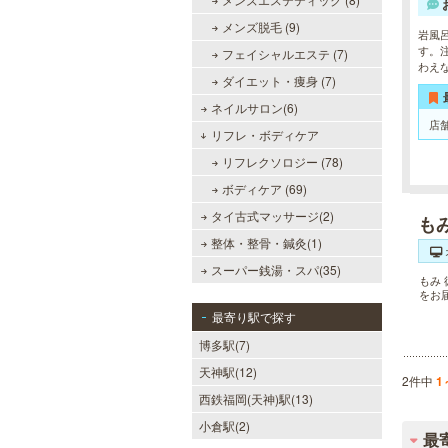
見です。
メンズ脱毛 (9)
岩風
す。
フェイシャルエステ (7)
わえ
ダイエット・痩身 (7)
MEN’S TBC 天神店
ネイルサロン(6)
メンズTBCは脱毛だけではなく、フ
店
ェイシャルや引き締めコース等、豊
リフレ・ボディケア
富なメニューを取り揃え、男性の健
リフレクソロジー (78)
康的な美を全力でサポート。初めて
の方にも安心の、お得な体験コース
ボディケア (69)
も多数ご用意しております。
タイ古式マッサージ(2)
も
整体・整骨・鍼灸(1)
メンズリゼクリニック 福岡天
スーパー銭湯・スパ(35)
もみ
神院
をお
メンズリゼクリニックの永久脱毛が
最寄り駅で探す
全国で受けられます。多くの男性患
博多駅(7)
者様にご支持頂き、新宿1院から始
まったメンズリゼクリニックが、現
天神駅(12)
在では提携院含め全国10院を展開す
2件中
1
るクリニックになりました。
西鉄福岡(天神)駅(13)
小倉駅(2)
最