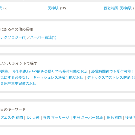
駅
天神駅
西鉄福岡(天神)駅
(7)
(12)
(
椎にあるその他の業種
レクソロジー(1)
／
スーパー銭湯(1)
こだわりポイントで探す
1時以降、お仕事終わりや飲み会帰りでも受付可能なお店
｜
終電時間後でも受付可能！
を気にする必要なし！キャッシュレス決済可能なお店
｜
デトックスでストレス解消！
！専用駐車場完備のお店
注目のキーワード
ズエステ 福岡
｜
tbc 天神
｜
春吉 マッサージ
｜
中洲 スーパー銭湯
｜
脱毛 福岡
｜
痩身 