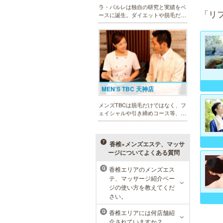
ラ・パルレは独自の研究と実績をベ
「リ
ースに誕生。ダイエットや脱毛だけ
ではなく、フェイシャルやヒーリン
グエステ等外側からも内側からも美
しくなるメニューを豊富に取り揃え
ております。お得な体験コースも必
見です。
MEN’S TBC 天神店
メンズTBCは脱毛だけではなく、フ
ェイシャルや引き締めコース等、豊
富なメニューを取り揃え、男性の健
康的な美を全力でサポート。初めて
の方にも安心の、お得な体験コース
も多数ご用意しております。
香椎×メンズエステ、マッサ
ージについてよくある質問
香椎エリアのメンズエス
Q
メンズリゼクリニック 福岡天
テ、マッサージ紹介ペー
神院
ジの使い方を教えてくだ
さい。
メンズリゼクリニックの永久脱毛が
全国で受けられます。多くの男性患
香椎エリアには何店舗紹
Q
者様にご支持頂き、新宿1院から始
介されていますか？