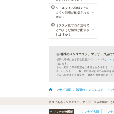
まったメンズリゼクリニックが、現
在では提携院含め全国10院を展開す
リアルタイム速報でどの
Q
るクリニックになりました。
ような情報が配信されま
すか？
オススメ店ブログ速報で
Q
MEN’S TBC 博多本店（バスタ
どのような情報が配信さ
ーミナル）
れますか？
メンズTBCはライフスタイルにリン
クした豊富なメニューをご提案。カ
ラダ脱毛、ヒゲ脱毛、引き締め、フ
ェイスケア等、お客様のニーズにマ
香椎のメンズエステ、マッサージ店に
ッチした施術で日常に寄り添いま
す。まずはお得な体験コースをチェ
福岡の香椎にある男性歓迎のメンズエステ、
マッ
ック。
だけます。
さらに細かく条件指定をご希望される場合は、「
K、ポイントカード有、領収証発行可の店舗等を
上から探す事も可能です。 香椎の男性歓迎のメ
万葉の湯 博多
便利なのにくつろげる上質な温泉が
リフナビ福岡
福岡のメンズエステ、マッ
博多に誕生しました。九州の東西を
代表する名湯、大分・由布院と佐
賀・武雄から毎日運び込む最上質の
香椎にあるメンズエステ、マッサージ店の検索・予
温泉を、高級旅館のような空間で、
手軽にお楽しみいただけます。
リフナビ大阪
リフナ
リフナビ全国版