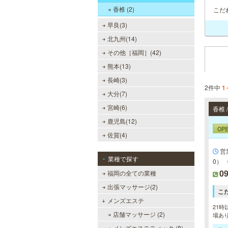
ラダ脱毛、ヒゲ脱毛、引き締め、フ
香椎 (2)
こだ
ェイスケア等、お客様のニーズにマ
ッチした施術で日常に寄り添いま
早良(3)
す。まずはお得な体験コースをチェ
ック。
北九州(14)
その他［福岡］(42)
熊本(13)
万葉の湯 博多
長崎(3)
便利なのにくつろげる上質な温泉が
2件中
1
大分(7)
博多に誕生しました。九州の東西を
代表する名湯、大分・由布院と佐
宮崎(6)
賀・武雄から毎日運び込む最上質の
温泉を、高級旅館のような空間で、
鹿児島(12)
手軽にお楽しみいただけます。
OP
佐賀(4)
営
業種で探す
0）
ラ・パルレ 天神店
09
福岡の全ての業種
出張マッサージ(2)
ラ・パルレは独自の研究と実績をベ
こ
ースに誕生。ダイエットや脱毛だけ
メンズエステ
ではなく、フェイシャルやヒーリン
21時
グエステ等外側からも内側からも美
店舗マッサージ (2)
場あ
しくなるメニューを豊富に取り揃え
ております。お得な体験コースも必
メンズエステティック (8)