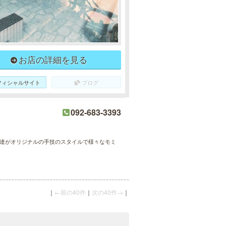
お店の詳細を見る
フィシャルサイト
ブログ
092-683-3393
師達がオリジナルの手技のスタイルで様々なモミ
｜
←前の40件
｜
次の40件→
｜