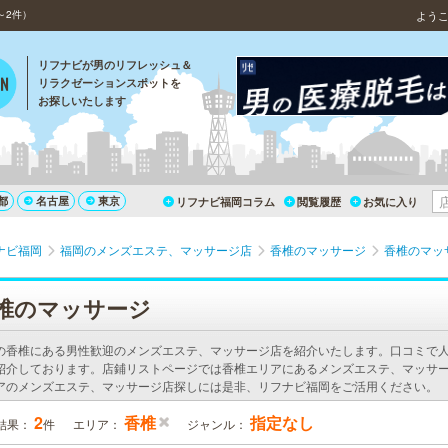
～2件）
よう
リフナビが男のリフレッシュ＆
リラクゼーションスポットを
お探しいたします
都
名古屋
東京
リフナビ福岡コラム
閲覧履歴
お気に入り
ナビ福岡
福岡のメンズエステ、マッサージ店
香椎のマッサージ
香椎のマッ
椎のマッサージ
の香椎にある男性歓迎のメンズエステ、マッサージ店を紹介いたします。口コミで
紹介しております。店鋪リストページでは香椎エリアにあるメンズエステ、マッサー
アのメンズエステ、マッサージ店探しには是非、リフナビ福岡をご活用ください。
2
香椎
指定なし
結果：
件
エリア：
ジャンル：