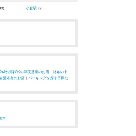
小倉駅
13)
(2)
24時以降OKの深夜営業のお店
｜
財布の中
岩盤浴有のお店
｜
パーキングを探す手間な
熊本