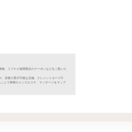
情報、リフナビ福岡限定のクーポンなどをご覧いた
や、深夜の受付可能な店舗、クレジットカードO
ることで香椎のメンズエステ、マッサージをマップ