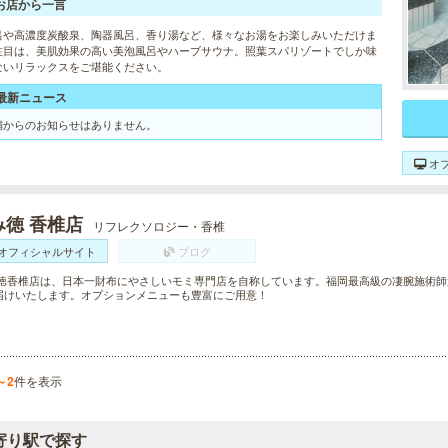
お店から一言
呂や高濃度炭酸泉、陶器風呂、香り湯など、様々なお湯をお楽しみいただけま
注目は、美肌効果の高い美泡風呂やハーブサウナ。照葉スパリゾートでしか味
ないリラックスをご堪能ください。
最新ニュース
舗からのお知らせはありません。
オ
み徳 香椎店
リフレクソロジー・香椎
オフィシャルサイト
ブログ
 徳香椎店は、日本一財布にやさしいモミ専門店を自称しています。福岡最高級の凄腕施術
届けいたします。オプションメニューも豊富にご用意！
～2
件を表示
寄り駅で探す