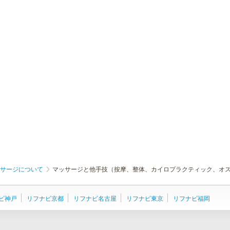
サージについて
マッサージと他手技（按摩、整体、カイロプラクティック、オ
ビ神戸
リフナビ京都
リフナビ名古屋
リフナビ東京
リフナビ福岡