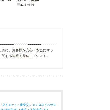
2016-04-08
ために、お客様が安心・安全にマッ
に関する情報を発信しています。
／
ダイエット・痩身(7)
／
メンズネイルサロ
パー銭湯(34)
／
銭湯（公衆浴場）(1)