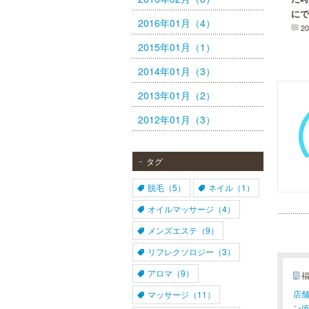
にで
2016年01月（4）
20
2015年01月（1）
2014年01月（3）
2013年01月（2）
2012年01月（3）
MEN’S TBC 天神店
メンズTBCは脱毛だけではなく、フ
タグ
ェイシャルや引き締めコース等、豊
富なメニューを取り揃え、男性の健
康的な美を全力でサポート。初めて
脱毛（5）
ネイル（1）
の方にも安心の、お得な体験コース
も多数ご用意しております。
オイルマッサージ（4）
メンズエステ（9）
リフレクソロジー（3）
メンズリゼクリニック 福岡天
神院
アロマ（9）
メンズリゼクリニックの永久脱毛が
店舗
マッサージ（11）
全国で受けられます。多くの男性患
ン(6