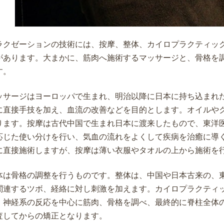
ラクゼーションの技術には、按摩、整体、カイロプラクティッ
があります。大まかに、筋肉へ施術するマッサージと、骨格を
す。
ッサージはヨーロッパで生まれ、明治以降に日本に持ち込まれ
に直接手技を加え、血流の改善などを目的とします。オイルや
ります。按摩は古代中国で生まれ日本に渡来したもので、東洋
応じた使い分けを行い、気血の流れをよくして疾病を治癒に導
に直接施術しますが、按摩は薄い衣服やタオルの上から施術を
体は骨格の調整を行うものです。整体は、中国や日本古来の、
関連するツボ、経絡に対し刺激を加えます。カイロプラクティ
、神経系の反応を中心に筋肉、骨格を調べ、最終的に脊柱全体
査してからの矯正となります。