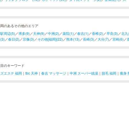
福岡のあるその他のエリア
駅周辺(5)
／
博多(9)
／
天神(9)
／
中洲(2)
／
薬院(1)
／
春吉(1)
／
香椎(2)
／
早良(3)
／
北九州
(3)
／
春日(2)
／
宗像(3)
／
その他[福岡](22)
／
熊本(13)
／
長崎(3)
／
大分(7)
／
宮崎(6)
／
注目のキーワード
ズエステ 福岡
｜
tbc 天神
｜
春吉 マッサージ
｜
中洲 スーパー銭湯
｜
脱毛 福岡
｜
痩身 