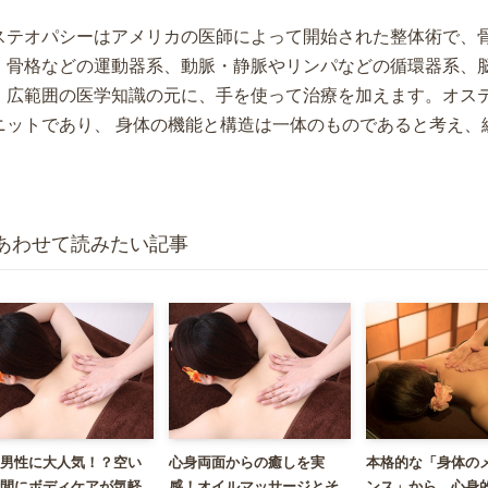
ステオパシーはアメリカの医師によって開始された整体術で、
、骨格などの運動器系、動脈・静脈やリンパなどの循環器系、
、広範囲の医学知識の元に、手を使って治療を加えます。オス
ニットであり、 身体の機能と構造は一体のものであると考え、
。
あわせて読みたい記事
男性に大人気！？空い
心身両面からの癒しを実
本格的な「身体の
間にボディケアが気軽
感！オイルマッサージとそ
ンス」から、心身