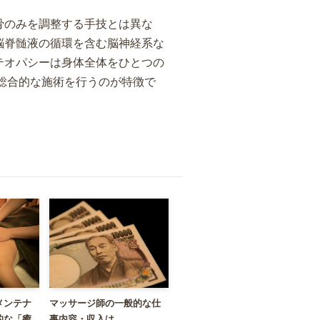
骨のみを調整する手技とは異な
脳脊髄液の循環を含む脳神経系な
テオパシーは身体全体をひとつの
総合的な施術を行うのが特徴で
メンテナ
マッサージ師の一般的な仕
的な「癒
事内容・収入は