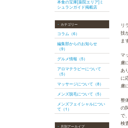
本食の宝庫[薬院エリア]ミ
シュランガイド掲載店
カテゴリー
リ
技
コラム（6）
ま
編集部からのお知らせ
（9）
マ
グルメ情報（5）
膚
アロマテラピーについて
あ
（5）
に
マッサージについて（8）
膚
メンズ脱毛について（5）
整
メンズフェイシャルについ
の
て（1）
で
検
月別アーカイブ