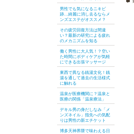
更
男性でも気になるニキビ
跡…綺麗に消し去るならメ
ンズエステがオススメ？
その疲労回復方法は間違
い？最新の研究による疲れ
のメカニズムを知る
働く男性に大人気！？空い
た時間にボディケアが気軽
にできる出張マッサージ
東西で異なる銭湯文化！銭
湯を通して過去の生活様式
に触れる
温泉が医療機関に？温泉と
医療の関係「温泉療法」
デキル男の身だしなみ「メ
ンズネイル」指先への気配
りは男性の新エチケット
博多天神界隈で味わえる日