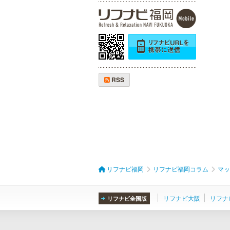
メンズリゼクリニック 福岡天
神院
メンズリゼクリニックの永久脱毛が
全国で受けられます。多くの男性患
者様にご支持頂き、新宿1院から始
まったメンズリゼクリニックが、現
在では提携院含め全国10院を展開す
るクリニックになりました。
RSS
万葉の湯 博多
便利なのにくつろげる上質な温泉が
博多に誕生しました。九州の東西を
代表する名湯、大分・由布院と佐
賀・武雄から毎日運び込む最上質の
温泉を、高級旅館のような空間で、
リフナビ福岡
リフナビ福岡コラム
マッ
手軽にお楽しみいただけます。
リフナビ大阪
リフナ
リフナビ全国版
MEN’S TBC 博多本店（バスタ
ーミナル）