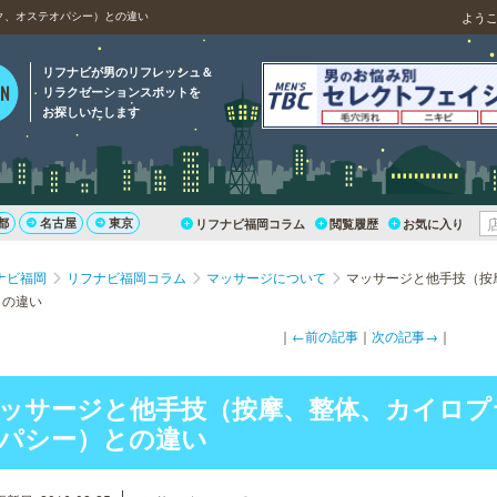
ク、オステオパシー）との違い
よう
リフナビが男のリフレッシュ＆
リラクゼーションスポットを
お探しいたします
都
名古屋
東京
リフナビ福岡コラム
閲覧履歴
お気に入り
ナビ福岡
リフナビ福岡コラム
マッサージについて
マッサージと他手技（按
との違い
｜
←前の記事
｜
次の記事→
｜
ッサージと他手技（按摩、整体、カイロプ
パシー）との違い