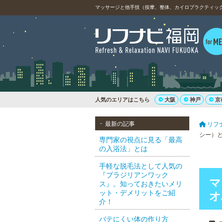
マッサージと他手技（按摩、整体、カイロプラクティッ
人気のエリアはこちら
大阪
神戸
京
最新の記事
リフ
シー）
専門家の視点に見る「最高
の入浴法」とは
手軽な脱毛法として人気の
『ブラジリアンワック
マ
ス』。知っておきたいメリ
ット・デメリットをご紹
オ
介！
バテにくい体の作り方