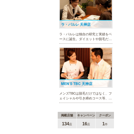
ック。
ラ・パルレ 天神店
ラ・パルレは独自の研究と実績をベ
ースに誕生。ダイエットや脱毛だけ
ではなく、フェイシャルやヒーリン
グエステ等外側からも内側からも美
しくなるメニューを豊富に取り揃え
ております。お得な体験コースも必
見です。
MEN’S TBC 天神店
メンズTBCは脱毛だけではなく、フ
ェイシャルや引き締めコース等、豊
富なメニューを取り揃え、男性の健
康的な美を全力でサポート。初めて
の方にも安心の、お得な体験コース
掲載店舗
キャンペーン
クーポン
も多数ご用意しております。
134
16
1
店
店
件