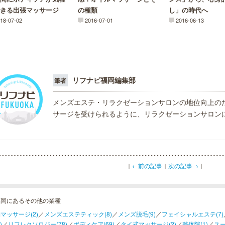
きる出張マッサージ
の種類
し」の時代へ
18-07-02
2016-07-01
2016-06-13
リフナビ福岡編集部
筆者
メンズエステ・リラクゼーションサロンの地位向上の
サージを受けられるように、リラクゼーションサロン
｜
←前の記事
｜
次の記事→
｜
福岡にあるその他の業種
マッサージ(2)
／
メンズエステティック(8)
／
メンズ脱毛(9)
／
フェイシャルエステ(7)
)
／
リフレクソロジー(78)
／
ボディケア(69)
／
タイ式マッサージ(2)
／
整体院(1)
／
スー