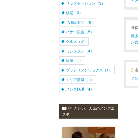
者様にご支持頂き、新宿1院から始
リラクゼーション（3）
まったメンズリゼクリニックが、現
在では提携院含め全国10院を展開す
銭湯（3）
るクリニックになりました。
TV番組紹介（6）
バナー設置（5）
博多
グルメ（5）
万葉の湯 博多
八女
ミシュラン（4）
便利なのにくつろげる上質な温泉が
博多に誕生しました。九州の東西を
痩身（1）
代表する名湯、大分・由布院と佐
賀・武雄から毎日運び込む最上質の
ブラジリアンワックス（1）
温泉を、高級旅館のような空間で、
手軽にお楽しみいただけます。
メン
エリア情報（1）
メンズ脱毛（4）
MEN’S TBC 博多本店（バスタ
ーミナル）
今行きたい、人気のメンズエ
メンズTBCはライフスタイルにリン
ステ
クした豊富なメニューをご提案。カ
ラダ脱毛、ヒゲ脱毛、引き締め、フ
ェイスケア等、お客様のニーズにマ
ッチした施術で日常に寄り添いま
す。まずはお得な体験コースをチェ