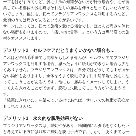
ープをはがす方向など、脱毛手法の知識がない方が行う場合や、毛が密
集している部位の脱毛時はそれなりの痛みを伴うと思っておいた方が良
いでしょう。他にも、初めてブラジリアンワックスを利用する方など、
最初のうちは痛みがあるという方が多いです。
サロンによっては、初めて施術を受ける場合でも、ほとんど痛みを伴わ
ない場所もありますので、「痛いのは苦手…」という方は専門店での施
術をオススメします。
デメリット2 セルフケアだとうまくいかない場合も…
これはどの脱毛手法でも同様かもしれませんが、セルフケアでブラジリ
アンワックスを利用する場合、思ったように脱毛ができない場合も少な
くありません。ブラジリアンワックスは、自分ではどうしても手が届か
ない箇所もありますし、全体をうまく脱毛できずに中途半端な脱毛にな
ってしまうことがあるのです。他にも、痛みをイメージしてしまい、う
まく力を入れることができず、脱毛に失敗してしまう方がいるようで
す。
「確実にきれいに」を望んでいるのであれば、サロンでの施術が安心か
もしれませんね。
デメリット3 永久的な脱毛効果がない
ブラジリアンワックスは、即効性があり、瞬間的にムダ毛をなくしたい
と考えている方には非常に有効な脱毛手法です。しかし、あくまでも一