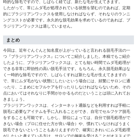
時的な除毛ですので、しばらく経てば、新たな毛が生えてきます。
したがって、常にムダ毛が処理されている状態を望むのであれば、定期
的にブラジリアンワックスを使用しなければならず、それなりのランニ
ングコストが必要です。永久的な脱毛効果を求めているのであれば、ブ
ラジリアンワックスは適していません。
まとめ
今回は、近年ぐんぐんと知名度が上がっていると言われる脱毛手法の一
つ『ブラジリアンワックス』についてご紹介しました。本稿でもご紹介
したように、ブラジリアンワックスは、とても短い時間でムダ毛処理が
できる非常に即効性の高い脱毛手法です。もちろん、永久脱毛効果はな
く一時的な除毛ですので、しばらくすれば新たな毛が生えてきますの
で、常にムダ毛がない状態にしたいという場合には、頻繁にサロンに通
ったり、こまめにセフルケアを行ったりしなければならないため、その
点においてはそれなりに手間がかかるものだということは頭に入れてお
きましょう。
ブラジリアンワックスは、インターネット通販などを利用すれば手軽に
脱毛に必要なアイテムを手に入れることができ、自宅でセルフケア脱毛
をすることも可能です。しかし、部位によっては、自分で脱毛処理がで
きない場合（プロに任せた方が良い場合）や、慣れていなければうまく
脱毛できないということもありえますので、確実にきれいにムダ毛処理
がしたいと考えている方は、サロンでの施術を受けることがオススメで