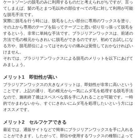
ケートゾーンの脱毛のみに利用するものだと考えられがちですが、言っ
てしまえば、髪の毛とまつ毛以外の部位すべての毛に対して利用が可能
な脱毛手法です。
実際に脱毛を行う時には、脱毛をしたい部分に専用のワックスを塗り、
その上から専用のテープを貼ってテープごと思い切り引っ張って脱毛を
するという、非常に単純な手法です。ブラジリアンワックスは、前述の
方法で毛の根元からきれいに脱毛ができるのですが、初めてお試しにな
る方や、脱毛部位によってはそれなりの痛みは覚悟しておかなければい
けません。
それでは、ブラジリアンワックスによる脱毛のメリットを以下にあげて
みましょう。
メリット1 即効性が高い
ブラジリアンワックスの大きなメリットは、即効性が非常に高いという
ことです。上記の通り、毛の根元から一気にムダ毛を処理する脱毛手法
なので、施術終了後はスベスベな肌を手に入れることが可能です。一時
的でかまわないから、すぐにきれいにムダ毛を処理したいという方には
オススメです。
メリット2 セルフケアできる
最近では、通販サイトなどで簡単にブラジリアンワックスを手に入れる
ことができます。したがって、部位や使用するワックスの種類によって