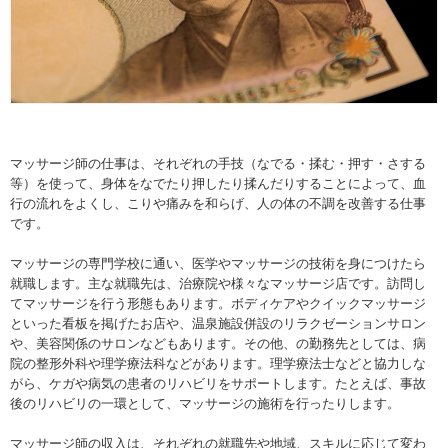
マッサージ師の仕事は、それぞれの手技（なでる・揉む・押す・さする
等）を使って、身体をなでたり押したり揉んだりすることによって、血
行の流れをよくし、こりや痛みを和らげ、人の体の不調を改善する仕事
です。
マッサージの専門学校に通い、医学やマッサージの技術を身につけたら
就職します。主な就職先は、治療院や様々なマッサージ店です。訪問し
てマッサージを行う形態もあります。ボディケアやクイックマッサージ
といった看板を掲げたお店や、温泉施設併設のリラクゼーションサロン
や、美容関係のサロンなどもあります。その他、の勤務先としては、病
院の整形外科や理学療法科などがあります。理学療法士などと協力しな
がら、ケガや病気の患者のリハビリをサポートします。たとえば、事故
後のリハビリの一環として、マッサージの施術を行ったりします。
マッサージ師の収入は、それぞれの就職先や地域、スキルに応じて変わ