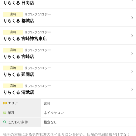
完全個室
半個室あり
りらくる 日向店
ペアルームあり
シャワー室完備
宮崎
リフレクソロジー
りらくる 都城店
フットバスあり
岩盤浴あり
宮崎
リフレクソロジー
専用駐車場あり
有資格者在籍
りらくる 宮崎神宮東店
日本人スタッフのみ
女性スタッフのみ
宮崎
リフレクソロジー
りらくる 宮崎店
スタッフ指名可
Ｗセラピスト
宮崎
リフレクソロジー
駅から徒歩5分以内
りらくる 延岡店
宮崎
リフレクソロジー
こだわり条件を変更
りらくる 清武店
エリア
宮崎
閉じる
業種
ネイルサロン
こだわり条件
指定なし
福岡の宮崎にある男性歓迎のネイルサロンを紹介。店舗の詳細情報だけでなく