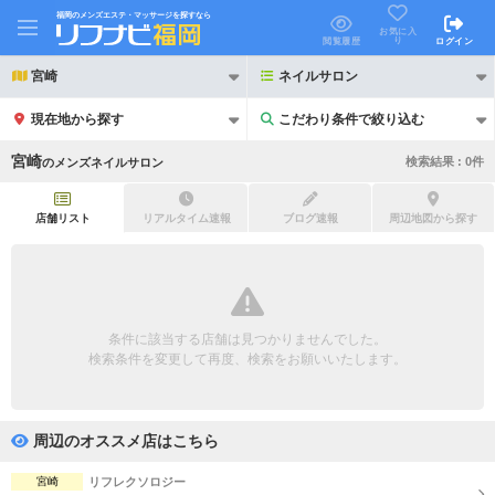
福岡のメンズエステ・マッサージを探すなら
お気に入
り
閲覧履歴
ログイン
宮崎
ネイルサロン
現在地から探す
こだわり条件で絞り込む
こだわり条件で絞り込む
宮崎
検索結果 :
0
件
の
メンズネイルサロン
店舗リスト
リアルタイム速報
ブログ速報
周辺地図から探す
21時以降も受付
24時以降も受付
初回割引あり
リピーター割引あり
条件に該当する店舗は見つかりませんでした。
検索条件を変更して再度、検索をお願いいたします。
団体割引
ポイントカード有
キャッシュレス決済OK
領収証発行可
周辺のオススメ店はこちら
2名様歓迎
団体様歓迎
宮崎
リフレクソロジー