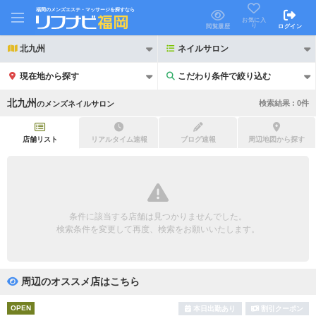
福岡のメンズエステ・マッサージを探すなら
お気に入
り
閲覧履歴
ログイン
北九州
ネイルサロン
現在地から探す
こだわり条件で絞り込む
こだわり条件で絞り込む
北九州
検索結果 :
0
件
の
メンズネイルサロン
店舗リスト
リアルタイム速報
ブログ速報
周辺地図から探す
21時以降も受付
24時以降も受付
初回割引あり
リピーター割引あり
条件に該当する店舗は見つかりませんでした。
検索条件を変更して再度、検索をお願いいたします。
団体割引
ポイントカード有
キャッシュレス決済OK
領収証発行可
周辺のオススメ店はこちら
2名様歓迎
団体様歓迎
OPEN
本日出勤あり
割引クーポン