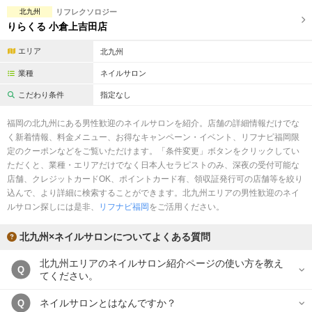
北九州
リフレクソロジー
りらくる 小倉上吉田店
エリア
北九州
業種
ネイルサロン
こだわり条件
指定なし
福岡の北九州にある男性歓迎のネイルサロンを紹介。店舗の詳細情報だけでな
く新着情報、料金メニュー、お得なキャンペーン・イベント、リフナビ福岡限
定のクーポンなどをご覧いただけます。「条件変更」ボタンをクリックしてい
ただくと、業種・エリアだけでなく日本人セラピストのみ、深夜の受付可能な
店舗、クレジットカードOK、ポイントカード有、領収証発行可の店舗等を絞り
込んで、より詳細に検索することができます。北九州エリアの男性歓迎のネイ
ルサロン探しには是非、
リフナビ福岡
をご活用ください。
北九州×ネイルサロンについてよくある質問
北九州エリアのネイルサロン紹介ページの使い方を教え
Q
てください。
ネイルサロンとはなんですか？
Q