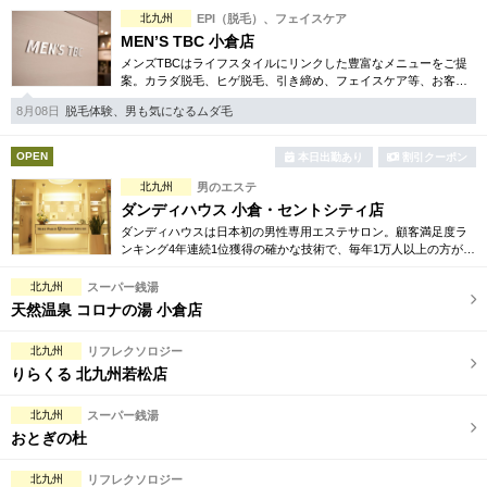
完全個室
半個室あり
北九州
EPI（脱毛）、フェイスケア
MEN’S TBC 小倉店
ペアルームあり
シャワー室完備
メンズTBCはライフスタイルにリンクした豊富なメニューをご提
案。カラダ脱毛、ヒゲ脱毛、引き締め、フェイスケア等、お客様
フットバスあり
岩盤浴あり
のニーズにマッチした施術で日常に寄り添います。まずはお得な
8月08日
脱毛体験、男も気になるムダ毛
体験コースをチェック。
専用駐車場あり
有資格者在籍
OPEN
本日出勤あり
割引クーポン
日本人スタッフのみ
女性スタッフのみ
北九州
男のエステ
ダンディハウス 小倉・セントシティ店
スタッフ指名可
Ｗセラピスト
ダンディハウスは日本初の男性専用エステサロン。顧客満足度ラ
ンキング4年連続1位獲得の確かな技術で、毎年1万人以上の方が効
駅から徒歩5分以内
果を体験中です。初めての方には、脱毛や引き締め等お得な体験
メニューも多数ご用意。
北九州
スーパー銭湯
天然温泉 コロナの湯 小倉店
こだわり条件を変更
北九州
リフレクソロジー
閉じる
りらくる 北九州若松店
北九州
スーパー銭湯
おとぎの杜
北九州
リフレクソロジー