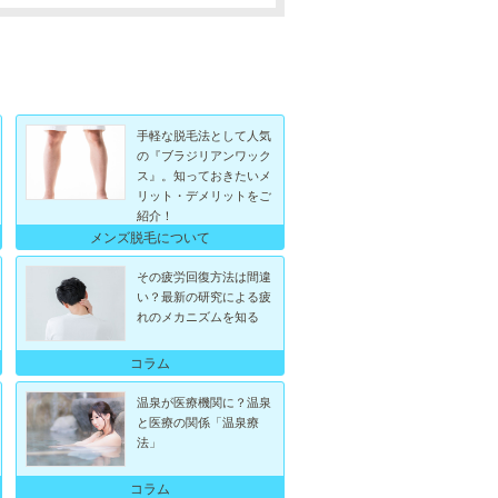
手軽な脱毛法として人気
の『ブラジリアンワック
ス』。知っておきたいメ
リット・デメリットをご
紹介！
メンズ脱毛について
その疲労回復方法は間違
い？最新の研究による疲
れのメカニズムを知る
コラム
温泉が医療機関に？温泉
と医療の関係「温泉療
法」
コラム