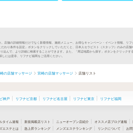
介。店舗の詳細情報だけでなく新着情報、施術メニュー、お得なキャンペーン・イベント情報、リフ
こだわり条件を設定」ボタンをクリックしていただくと、日本人セラピスト（スタッフ）のみの店舗
絞り込んで、より詳細に検索することができます。また、「周辺地図から探す」ボタンをクリックす
ジ探しには是非、リフナビ福岡をご活用ください。
崎の店舗マッサージ
宮崎の店舗マッサージ
店舗リスト
ビ神戸
リフナビ京都
リフナビ名古屋
リフナビ東京
リフナビ福岡
ルタイム速報
新規掲載店リスト
ニューオープン店紹介
オススメ店ブログ速報
ズエステとは
急上昇ランキング
メンズエステランキング
リンクについて
お問