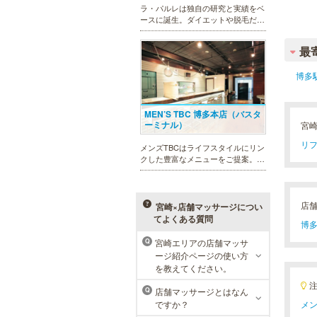
ラ・パルレは独自の研究と実績をベ
ースに誕生。ダイエットや脱毛だけ
ではなく、フェイシャルやヒーリン
グエステ等外側からも内側からも美
最
しくなるメニューを豊富に取り揃え
ております。お得な体験コースも必
博多
見です。
MEN’S TBC 博多本店（バスタ
ーミナル）
宮
リフ
メンズTBCはライフスタイルにリン
クした豊富なメニューをご提案。カ
ラダ脱毛、ヒゲ脱毛、引き締め、フ
ェイスケア等、お客様のニーズにマ
ッチした施術で日常に寄り添いま
す。まずはお得な体験コースをチェ
店
宮崎×店舗マッサージについ
ック。
てよくある質問
博多
宮崎エリアの店舗マッサ
Q
ージ紹介ページの使い方
万葉の湯 博多
を教えてください。
便利なのにくつろげる上質な温泉が
店舗マッサージとはなん
Q
博多に誕生しました。九州の東西を
ですか？
メン
代表する名湯、大分・由布院と佐