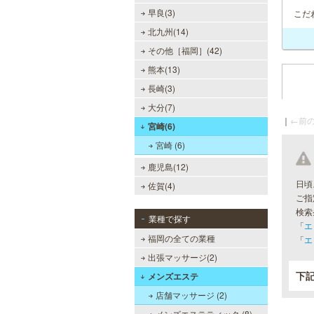
早良(3)
こだ
北九州(14)
その他［福岡］(42)
熊本(13)
長崎(3)
大分(7)
｜
←前の
宮崎(6)
宮崎 (6)
鹿児島(12)
日頃
佐賀(4)
ご指
検索
業種で探す
「
エ
福岡の全ての業種
「
エ
出張マッサージ(2)
下
メンズエステ
店舗マッサージ (2)
メンズエステティック (8)