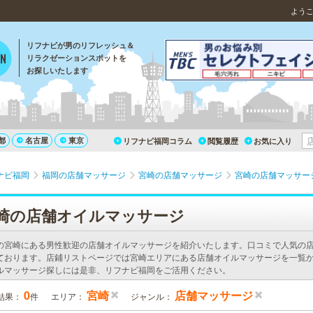
よう
リフナビが男のリフレッシュ＆
リラクゼーションスポットを
お探しいたします
都
名古屋
東京
リフナビ福岡コラム
閲覧履歴
お気に入り
ナビ福岡
福岡の店舗マッサージ
宮崎の店舗マッサージ
宮崎の店舗マッサー
崎の店舗オイルマッサージ
の宮崎にある男性歓迎の店舗オイルマッサージを紹介いたします。口コミで人気の
ております。店鋪リストページでは宮崎エリアにある店舗オイルマッサージを一覧か
ルマッサージ探しには是非、リフナビ福岡をご活用ください。
0
宮崎
店舗マッサージ
結果：
件
エリア：
ジャンル：