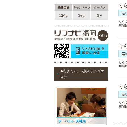
り
メンズリゼクリニック 福岡天
掲載店舗
キャンペーン
クーポン
神院
134
16
1
店
店
件
メンズリゼクリニックの永久脱毛が
りら
全国で受けられます。多くの男性患
店舗
者様にご支持頂き、新宿1院から始
まったメンズリゼクリニックが、現
在では提携院含め全国10院を展開す
るクリニックになりました。
り
りら
MEN’S TBC 天神店
店舗
今行きたい、人気のメンズエ
メンズTBCは脱毛だけではなく、フ
ステ
ェイシャルや引き締めコース等、豊
富なメニューを取り揃え、男性の健
り
康的な美を全力でサポート。初めて
の方にも安心の、お得な体験コース
も多数ご用意しております。
りら
店舗
ラ・パルレ 天神店