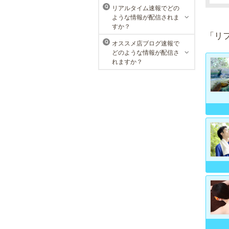
賀・武雄から毎日運び込む最上質の
リアルタイム速報でどの
Q
温泉を、高級旅館のような空間で、
ような情報が配信されま
手軽にお楽しみいただけます。
すか？
「リ
オススメ店ブログ速報で
Q
どのような情報が配信さ
メンズリゼクリニック 福岡天
れますか？
神院
メンズリゼクリニックの永久脱毛が
全国で受けられます。多くの男性患
者様にご支持頂き、新宿1院から始
まったメンズリゼクリニックが、現
在では提携院含め全国10院を展開す
るクリニックになりました。
MEN’S TBC 天神店
メンズTBCは脱毛だけではなく、フ
ェイシャルや引き締めコース等、豊
富なメニューを取り揃え、男性の健
康的な美を全力でサポート。初めて
の方にも安心の、お得な体験コース
も多数ご用意しております。