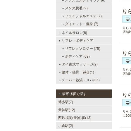
メンズ脱毛 (9)
り
フェイシャルエステ (7)
MEN’S TBC 博多本店（バスタ
ダイエット・痩身 (7)
ーミナル）
りら
店舗
ネイルサロン(6)
メンズTBCはライフスタイルにリン
クした豊富なメニューをご提案。カ
リフレ・ボディケア
ラダ脱毛、ヒゲ脱毛、引き締め、フ
リフレクソロジー (78)
ェイスケア等、お客様のニーズにマ
り
ッチした施術で日常に寄り添いま
ボディケア (69)
す。まずはお得な体験コースをチェ
ック。
タイ古式マッサージ(2)
りら
整体・整骨・鍼灸(1)
店舗
スーパー銭湯・スパ(35)
万葉の湯 博多
便利なのにくつろげる上質な温泉が
最寄り駅で探す
り
博多に誕生しました。九州の東西を
博多駅(7)
代表する名湯、大分・由布院と佐
賀・武雄から毎日運び込む最上質の
天神駅(12)
温泉を、高級旅館のような空間で、
りら
に3
手軽にお楽しみいただけます。
西鉄福岡(天神)駅(13)
小倉駅(2)