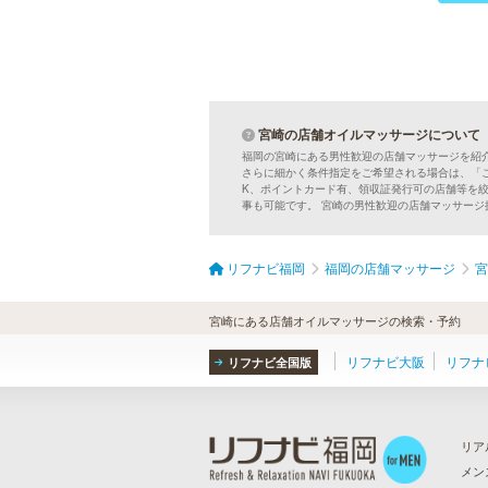
ラ・パルレ 天神店
ラ・パルレは独自の研究と実績をベ
ースに誕生。ダイエットや脱毛だけ
宮崎の店舗オイルマッサージについて
ではなく、フェイシャルやヒーリン
福岡の宮崎にある男性歓迎の店舗マッサージを紹
グエステ等外側からも内側からも美
さらに細かく条件指定をご希望される場合は、「
しくなるメニューを豊富に取り揃え
K、ポイントカード有、領収証発行可の店舗等を
ております。お得な体験コースも必
事も可能です。 宮崎の男性歓迎の店舗マッサー
見です。
リフナビ福岡
福岡の店舗マッサージ
宮
MEN’S TBC 博多本店（バスタ
ーミナル）
宮崎にある店舗オイルマッサージの検索・予約
メンズTBCはライフスタイルにリン
クした豊富なメニューをご提案。カ
ラダ脱毛、ヒゲ脱毛、引き締め、フ
リフナビ大阪
リフナ
リフナビ全国版
ェイスケア等、お客様のニーズにマ
ッチした施術で日常に寄り添いま
す。まずはお得な体験コースをチェ
ック。
リア
メン