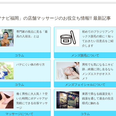
フナビ福岡」の店舗マッサージのお役立ち情報!! 最新記事
専門家の視点に見る「最
初めてのブラジリアンワ
高の入浴法」とは
ックス脱毛の前に！知っ
ておきたい注意点をご紹
介します
コラム
メンズ脱毛について
バテにくい体の作り方
男性でも気になるニキビ
跡…綺麗に消し去るなら
メンズエステがオスス
メ？
メンズフェイシャルについて
コラム
働く男性に大人気！？空
東西で異なる銭湯文化！
いた時間にボディケアが
銭湯を通して過去の生活
気軽にできる出張マッサ
様式に触れる
ージ
マッサージについて
コラム