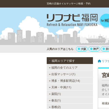
宮崎の店舗オイルマッサージ検索・予約
人気のエリアはこちら
大阪
神戸
京
福岡エリアで探す
リフ
福岡の全てのエリア
宮
出張マッサージ(1)
博多・博多駅周辺(14)
福岡
天神・中洲(11)
介し
薬院(1)
オイ
春吉(1)
検索
香椎(2)