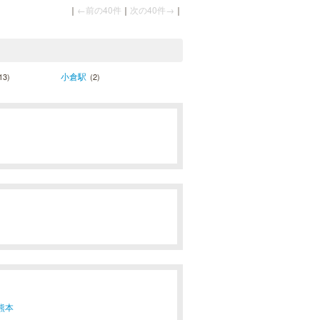
｜
←前の40件
｜
次の40件→
｜
小倉駅
13)
(2)
熊本