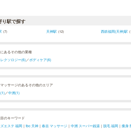
寄り駅で探す
駅
天神駅
西鉄福岡(天神)駅
(7)
(12)
(
崎にあるその他の業種
レクソロジー(6)
／
ボディケア(6)
舗マッサージのあるその他のエリア
(1)
／
中洲(1)
注目のキーワード
ズエステ 福岡
｜
tbc 天神
｜
春吉 マッサージ
｜
中洲 スーパー銭湯
｜
脱毛 福岡
｜
痩身 