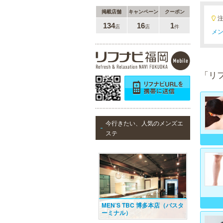
掲載店舗
キャンペーン
クーポン
万葉の湯 博多
134
16
1
店
店
件
メン
便利なのにくつろげる上質な温泉が
博多に誕生しました。九州の東西を
代表する名湯、大分・由布院と佐
賀・武雄から毎日運び込む最上質の
温泉を、高級旅館のような空間で、
手軽にお楽しみいただけます。
「リ
ラ・パルレ 天神店
今行きたい、人気のメンズエ
ラ・パルレは独自の研究と実績をベ
ステ
ースに誕生。ダイエットや脱毛だけ
ではなく、フェイシャルやヒーリン
グエステ等外側からも内側からも美
しくなるメニューを豊富に取り揃え
ております。お得な体験コースも必
見です。
MEN’S TBC 博多本店（バスタ
ーミナル）