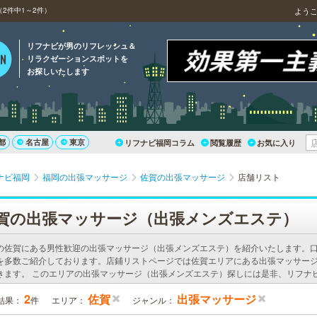
2件中1～2件）
よう
リフナビが男のリフレッシュ＆
リラクゼーションスポットを
お探しいたします
都
名古屋
東京
リフナビ福岡コラム
閲覧履歴
お気に入り
ナビ福岡
福岡の出張マッサージ
佐賀の出張マッサージ
店舗リスト
賀の出張マッサージ（出張メンズエステ）
の佐賀にある男性歓迎の出張マッサージ（出張メンズエステ）を紹介いたします。
を多数ご紹介しております。店鋪リストページでは佐賀エリアにある出張マッサー
きます。 このエリアの出張マッサージ（出張メンズエステ）探しには是非、リフナ
2
佐賀
出張マッサージ
結果：
件
エリア：
ジャンル：