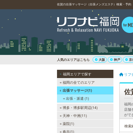
佐賀の出張マッサージ（出張メンズエステ）検索・予約（
人気のエリアはこちら
大阪
神戸
京
福岡エリアで探す
リフ
福岡の全てのエリア
佐
出張マッサージ(1)
出張・派遣 (1)
福岡
博多・博多駅周辺(14)
店舗
がで
天神・中洲(11)
薬院(1)
検索
春吉(1)