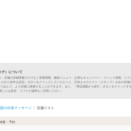
ステ）について
介。店舗の詳細情報だけでなく新着情報、施術メニュー、お得なキャンペーン・イベント情報、リフ
こだわり条件を設定」ボタンをクリックしていただくと、日本人セラピスト（スタッフ）のみの店舗
絞り込んで、より詳細に検索することができます。また、「周辺地図から探す」ボタンをクリックす
ジ探しには是非、リフナビ福岡をご活用ください。
賀の出張マッサージ
店舗リスト
検索・予約