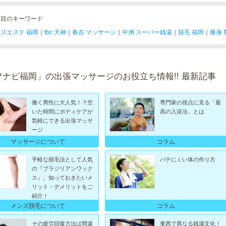
注目のキーワード
ズエステ 福岡
｜
tbc 天神
｜
春吉 マッサージ
｜
中洲 スーパー銭湯
｜
脱毛 福岡
｜
痩身 
フナビ福岡」の出張マッサージのお役立ち情報!! 最新記事
働く男性に大人気！？空
専門家の視点に見る「最
いた時間にボディケアが
高の入浴法」とは
気軽にできる出張マッサ
ージ
コラム
マッサージについて
手軽な脱毛法として人気
バテにくい体の作り方
の『ブラジリアンワック
ス』。知っておきたいメ
リット・デメリットをご
紹介！
メンズ脱毛について
コラム
その疲労回復方法は間違
東西で異なる銭湯文化！