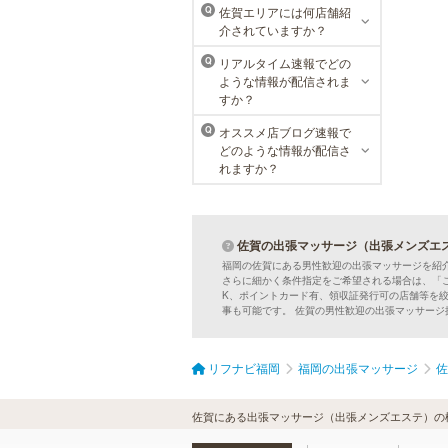
康的な美を全力でサポート。初めて
佐賀エリアには何店舗紹
Q
の方にも安心の、お得な体験コース
介されていますか？
も多数ご用意しております。
リアルタイム速報でどの
Q
ような情報が配信されま
すか？
万葉の湯 博多
オススメ店ブログ速報で
Q
どのような情報が配信さ
便利なのにくつろげる上質な温泉が
れますか？
博多に誕生しました。九州の東西を
代表する名湯、大分・由布院と佐
賀・武雄から毎日運び込む最上質の
温泉を、高級旅館のような空間で、
手軽にお楽しみいただけます。
佐賀の出張マッサージ（出張メンズエ
福岡の佐賀にある男性歓迎の出張マッサージを紹
さらに細かく条件指定をご希望される場合は、「
K、ポイントカード有、領収証発行可の店舗等を
事も可能です。 佐賀の男性歓迎の出張マッサー
ラ・パルレ 天神店
ラ・パルレは独自の研究と実績をベ
ースに誕生。ダイエットや脱毛だけ
リフナビ福岡
福岡の出張マッサージ
佐
ではなく、フェイシャルやヒーリン
グエステ等外側からも内側からも美
しくなるメニューを豊富に取り揃え
佐賀にある出張マッサージ（出張メンズエステ）の
ております。お得な体験コースも必
見です。