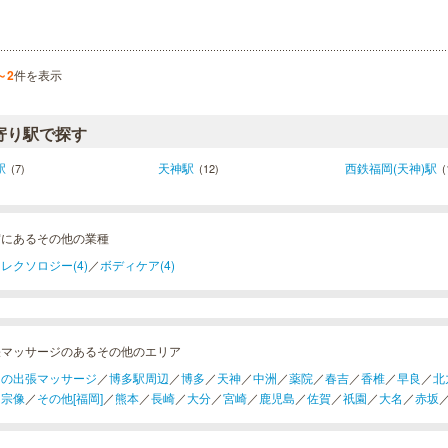
～2
件を表示
寄り駅で探す
駅
天神駅
西鉄福岡(天神)駅
(7)
(12)
(
賀にあるその他の業種
レクソロジー(4)
／
ボディケア(4)
張マッサージのあるその他のエリア
岡の出張マッサージ
／
博多駅周辺
／
博多
／
天神
／
中洲
／
薬院
／
春吉
／
香椎
／
早良
／
北
／
宗像
／
その他[福岡]
／
熊本
／
長崎
／
大分
／
宮崎
／
鹿児島
／
佐賀
／
祇園
／
大名
／
赤坂