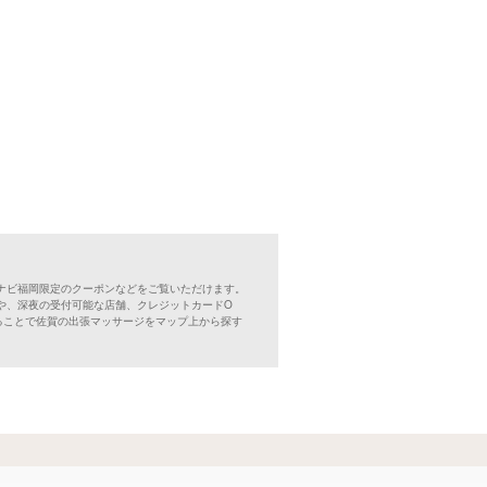
ナビ福岡限定のクーポンなどをご覧いただけます。
や、深夜の受付可能な店舗、クレジットカードO
ることで佐賀の出張マッサージをマップ上から探す