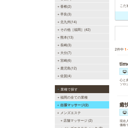
こだ
香椎(2)
早良(3)
北九州(14)
その他［福岡］(42)
熊本(13)
長崎(3)
2件中
1
大分(7)
宮崎(6)
t
鹿児島(12)
佐賀(4)
心と
ソロ
業種で探す
福岡の全ての業種
癒
出張マッサージ(2)
メンズエステ
店舗マッサージ (2)
現在
価格
メンズエステティック (8)