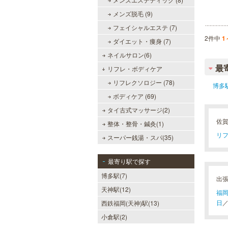
メンズ脱毛 (9)
フェイシャルエステ (7)
メンズリゼクリニック 福岡天
2件中
1
ダイエット・痩身 (7)
神院
ネイルサロン(6)
メンズリゼクリニックの永久脱毛が
最
全国で受けられます。多くの男性患
リフレ・ボディケア
者様にご支持頂き、新宿1院から始
リフレクソロジー (78)
まったメンズリゼクリニックが、現
博多
在では提携院含め全国10院を展開す
ボディケア (69)
るクリニックになりました。
タイ古式マッサージ(2)
佐
整体・整骨・鍼灸(1)
リフ
スーパー銭湯・スパ(35)
MEN’S TBC 天神店
メンズTBCは脱毛だけではなく、フ
最寄り駅で探す
ェイシャルや引き締めコース等、豊
博多駅(7)
富なメニューを取り揃え、男性の健
出
康的な美を全力でサポート。初めて
天神駅(12)
の方にも安心の、お得な体験コース
福
も多数ご用意しております。
日
西鉄福岡(天神)駅(13)
小倉駅(2)