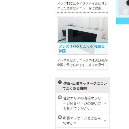
メンズTBCはライフスタイルにリン
クした豊富なメニューをご提案。カ
ラダ脱毛、ヒゲ脱毛、引き締め、フ
ェイスケア等、お客様のニーズにマ
ッチした施術で日常に寄り添いま
す。まずはお得な体験コースをチェ
ック。
メンズリゼクリニック 福岡天
神院
メンズリゼクリニックの永久脱毛が
全国で受けられます。多くの男性患
者様にご支持頂き、新宿1院から始
まったメンズリゼクリニックが、現
在では提携院含め全国10院を展開す
るクリニックになりました。
佐賀×出張マッサージについ
てよくある質問
佐賀エリアの出張マッサ
Q
ージ紹介ページの使い方
MEN’S TBC 天神店
を教えてください。
メンズTBCは脱毛だけではなく、フ
出張マッサージとはなん
Q
ェイシャルや引き締めコース等、豊
ですか？
富なメニューを取り揃え、男性の健