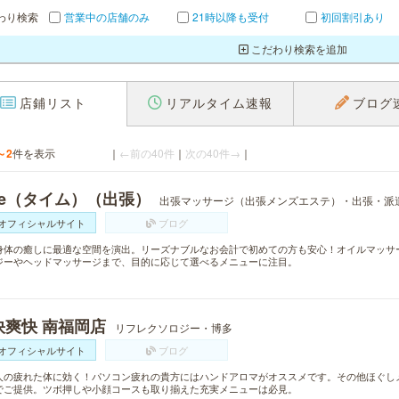
わり検索
営業中の店舗のみ
21時以降も受付
初回割引あり
こだわり検索を追加
店鋪リスト
リアルタイム速報
ブログ
～2
件を表示
｜
←前の40件
｜
次の40件→
｜
ime（タイム）（出張）
出張マッサージ（出張メンズエステ）・出張・派
オフィシャルサイト
ブログ
身体の癒しに最適な空間を演出。リーズナブルなお会計で初めての方も安心！オイルマッサ
ジーやヘッドマッサージまで、目的に応じて選べるメニューに注目。
快爽快 南福岡店
リフレクソロジー・博多
オフィシャルサイト
ブログ
人の疲れた体に効く！パソコン疲れの貴方にはハンドアロマがオススメです。その他ほぐし
でご提供。ツボ押しや小顔コースも取り揃えた充実メニューは必見。