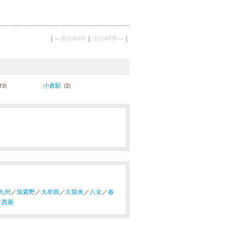
｜
←前の40件
｜
次の40件→
｜
小倉駅
13)
(2)
九州
／
筑紫野
／
大牟田
／
久留米
／
八女
／
春
／
西新