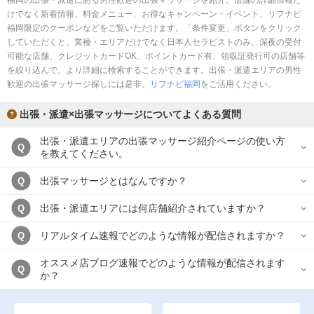
福岡の出張・派遣にある男性歓迎の出張マッサージを紹介。店舗の詳細情報だ
完全個室
半個室あり
けでなく新着情報、料金メニュー、お得なキャンペーン・イベント、リフナビ
福岡限定のクーポンなどをご覧いただけます。「条件変更」ボタンをクリック
ペアルームあり
シャワー室完備
していただくと、業種・エリアだけでなく日本人セラピストのみ、深夜の受付
可能な店舗、クレジットカードOK、ポイントカード有、領収証発行可の店舗等
フットバスあり
岩盤浴あり
を絞り込んで、より詳細に検索することができます。出張・派遣エリアの男性
歓迎の出張マッサージ探しには是非、
リフナビ福岡
をご活用ください。
専用駐車場あり
有資格者在籍
出張・派遣×出張マッサージについてよくある質問
日本人スタッフのみ
女性スタッフのみ
出張・派遣エリアの出張マッサージ紹介ページの使い方
スタッフ指名可
Ｗセラピスト
Q
を教えてください。
駅から徒歩5分以内
出張マッサージとはなんですか？
Q
こだわり条件を変更
出張・派遣エリアには何店舗紹介されていますか？
Q
リアルタイム速報でどのような情報が配信されますか？
Q
閉じる
オススメ店ブログ速報でどのような情報が配信されます
Q
か？