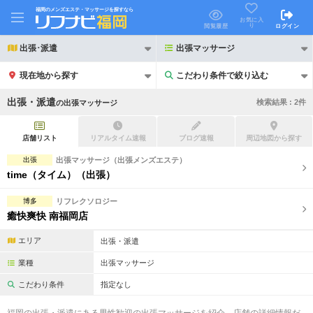
福岡のメンズエステ・マッサージを探すなら
お気に入
り
閲覧履歴
ログイン
出張･派遣
出張マッサージ
現在地から探す
こだわり条件で絞り込む
こだわり条件で絞り込む
出張・派遣
検索結果 :
2
件
の
出張マッサージ
店舗リスト
リアルタイム速報
ブログ速報
周辺地図から探す
出張
出張マッサージ（出張メンズエステ）
time（タイム）（出張）
21時以降も受付
24時以降も受付
博多
リフレクソロジー
初回割引あり
リピーター割引あり
癒快爽快 南福岡店
団体割引
ポイントカード有
エリア
出張・派遣
キャッシュレス決済OK
領収証発行可
業種
出張マッサージ
こだわり条件
指定なし
2名様歓迎
団体様歓迎