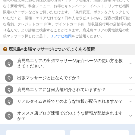
福岡の鹿児島にある男性歓迎の出張マッサージを紹介。店舗の詳細情報だけで
完全個室
半個室あり
なく新着情報、料金メニュー、お得なキャンペーン・イベント、リフナビ福岡
限定のクーポンなどをご覧いただけます。「条件変更」ボタンをクリックして
ペアルームあり
シャワー室完備
いただくと、業種・エリアだけでなく日本人セラピストのみ、深夜の受付可能
な店舗、クレジットカードOK、ポイントカード有、領収証発行可の店舗等を絞
フットバスあり
岩盤浴あり
り込んで、より詳細に検索することができます。鹿児島エリアの男性歓迎の出
張マッサージ探しには是非、
リフナビ福岡
をご活用ください。
専用駐車場あり
有資格者在籍
鹿児島×出張マッサージについてよくある質問
日本人スタッフのみ
女性スタッフのみ
鹿児島エリアの出張マッサージ紹介ページの使い方を教
スタッフ指名可
Ｗセラピスト
Q
えてください。
駅から徒歩5分以内
出張マッサージとはなんですか？
Q
こだわり条件を変更
鹿児島エリアには何店舗紹介されていますか？
Q
リアルタイム速報でどのような情報が配信されますか？
Q
閉じる
オススメ店ブログ速報でどのような情報が配信されます
Q
か？