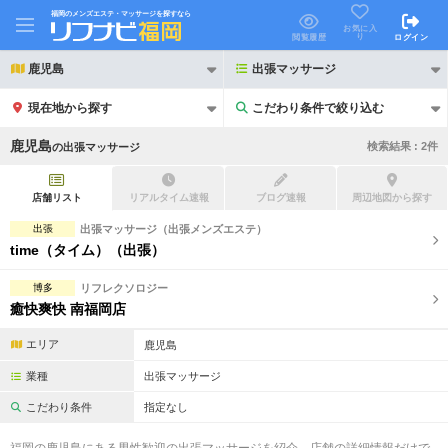
福岡のメンズエステ・マッサージを探すなら
お気に入
り
閲覧履歴
ログイン
鹿児島
出張マッサージ
現在地から探す
こだわり条件で絞り込む
こだわり条件で絞り込む
鹿児島
検索結果 :
2
件
の
出張マッサージ
店舗リスト
リアルタイム速報
ブログ速報
周辺地図から探す
出張
出張マッサージ（出張メンズエステ）
time（タイム）（出張）
21時以降も受付
24時以降も受付
博多
リフレクソロジー
初回割引あり
リピーター割引あり
癒快爽快 南福岡店
団体割引
ポイントカード有
エリア
鹿児島
キャッシュレス決済OK
領収証発行可
業種
出張マッサージ
こだわり条件
指定なし
2名様歓迎
団体様歓迎