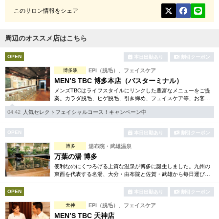
このサロン情報をシェア
周辺のオススメ店はこちら
OPEN
本日出勤あり
割引クーポン
博多駅
EPI（脱毛）、フェイスケア
MEN’S TBC 博多本店（バスターミナル）
メンズTBCはライフスタイルにリンクした豊富なメニューをご提
案。カラダ脱毛、ヒゲ脱毛、引き締め、フェイスケア等、お客様
のニーズにマッチした施術で日常に寄り添います。まずはお得な
04:42
人気セレクトフェイシャルコース！キャンペーン中
体験コースをチェック。
OPEN
本日出勤あり
割引クーポン
博多
湯布院・武雄温泉
万葉の湯 博多
便利なのにくつろげる上質な温泉が博多に誕生しました。九州の
東西を代表する名湯、大分・由布院と佐賀・武雄から毎日運び込
む最上質の温泉を、高級旅館のような空間で、手軽にお楽しみい
ただけます。
OPEN
本日出勤あり
割引クーポン
天神
EPI（脱毛）、フェイスケア
MEN’S TBC 天神店