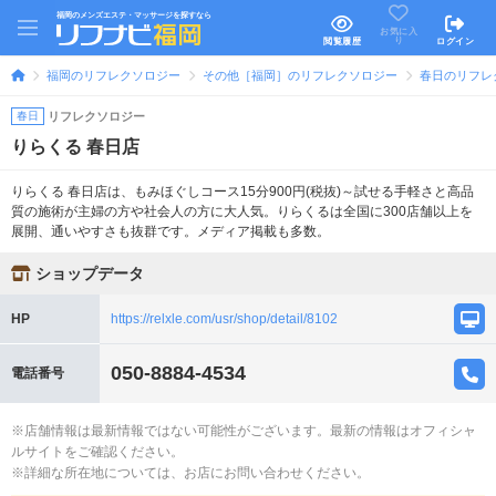
福岡のメンズエステ・マッサージを探すなら
お気に入
り
閲覧履歴
ログイン
福岡のリフレクソロジー
その他［福岡］のリフレクソロジー
春日のリフレ
春日
リフレクソロジー
りらくる 春日店
りらくる 春日店は、もみほぐしコース15分900円(税抜)～試せる手軽さと高品
質の施術が主婦の方や社会人の方に大人気。りらくるは全国に300店舗以上を
展開、通いやすさも抜群です。メディア掲載も多数。
ショップデータ
HP
https://relxle.com/usr/shop/detail/8102
050-8884-4534
電話番号
※店舗情報は最新情報ではない可能性がございます。最新の情報はオフィシャ
ルサイトをご確認ください。
※詳細な所在地については、お店にお問い合わせください。