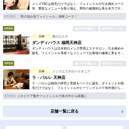
メンズTBCは脱毛だけではなく、フェイシャルや引き締めコース
等、豊富なメニューを取り揃え、男性の健康的な美を全力でサポ
ート。初めての方にも安心の、お得な体験コースも多数ご用意し
8月08日
「男の悩み別フェイシャル」体験コース！
ております。
OPEN
本日出勤あり
割引クーポン
天神
男のエステ
ダンディハウス 福岡天神店
ダンディハウスは日本初のメンズ専用エステサロン。引き締めや
脱毛、フェイシャル等様々なメニューでお客様の健康と美をサポ
ート致します。初めての方にも安心の、各種お得な体験コースも
ご用意。好立地の駅近です。
OPEN
本日出勤あり
割引クーポン
天神
メンズエステのパイオニア
ラ・パルレ 天神店
ラ・パルレは独自の研究と実績をベースに誕生。ダイエットや脱
毛だけではなく、フェイシャルやヒーリングエステ等外側からも
内側からも美しくなるメニューを豊富に取り揃えております。お
8月06日
ニキビケア集中フェイシャルで体の中から綺麗に
得な体験コースも必見です。
店舗一覧に戻る