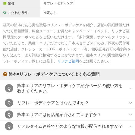
業種
リフレ・ボディケア
こだわり条件
指定なし
福岡の熊本にある男性歓迎のリフレ・ボディケアを紹介。店舗の詳細情報だけ
でなく新着情報、料金メニュー、お得なキャンペーン・イベント、リフナビ福
岡限定のクーポンなどをご覧いただけます。「条件変更」ボタンをクリックし
ていただくと、業種・エリアだけでなく日本人セラピストのみ、深夜の受付可
能な店舗、クレジットカードOK、ポイントカード有、領収証発行可の店舗等を
絞り込んで、より詳細に検索することができます。熊本エリアの男性歓迎のリ
フレ・ボディケア探しには是非、
リフナビ福岡
をご活用ください。
熊本×リフレ・ボディケアについてよくある質問
熊本エリアのリフレ・ボディケア紹介ページの使い方を
Q
教えてください。
リフレ・ボディケアとはなんですか？
Q
熊本エリアには何店舗紹介されていますか？
Q
リアルタイム速報でどのような情報が配信されますか？
Q