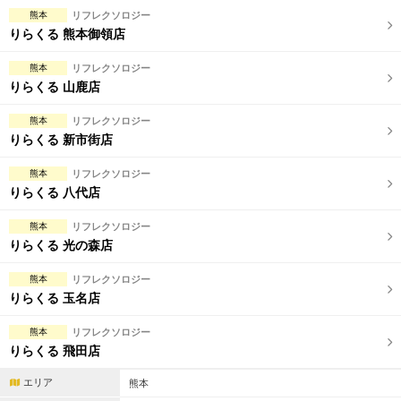
完全個室
半個室あり
熊本
リフレクソロジー
りらくる 熊本御領店
ペアルームあり
シャワー室完備
熊本
リフレクソロジー
フットバスあり
岩盤浴あり
りらくる 山鹿店
専用駐車場あり
有資格者在籍
熊本
リフレクソロジー
りらくる 新市街店
日本人スタッフのみ
女性スタッフのみ
熊本
リフレクソロジー
スタッフ指名可
Ｗセラピスト
りらくる 八代店
駅から徒歩5分以内
熊本
リフレクソロジー
りらくる 光の森店
こだわり条件を変更
熊本
リフレクソロジー
りらくる 玉名店
閉じる
熊本
リフレクソロジー
りらくる 飛田店
エリア
熊本