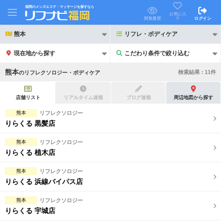
福岡のメンズエステ・マッサージを探すなら
お気に入
り
閲覧履歴
ログイン
熊本
リフレ・ボディケア
現在地から探す
こだわり条件で絞り込む
こだわり条件で絞り込む
熊本
検索結果 :
11
件
の
リフレクソロジー・ボディケア
店舗リスト
リアルタイム速報
ブログ速報
周辺地図から探す
熊本
リフレクソロジー
りらくる 黒髪店
21時以降も受付
24時以降も受付
熊本
リフレクソロジー
初回割引あり
リピーター割引あり
りらくる 植木店
団体割引
ポイントカード有
熊本
リフレクソロジー
りらくる 浜線バイパス店
キャッシュレス決済OK
領収証発行可
熊本
リフレクソロジー
2名様歓迎
団体様歓迎
りらくる 宇城店