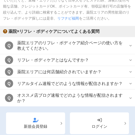
ていただくと、業種・エリアだけでなく日本人セラピストのみ、深夜の受付可
完全個室
半個室あり
能な店舗、クレジットカードOK、ポイントカード有、領収証発行可の店舗等を
絞り込んで、より詳細に検索することができます。薬院エリアの男性歓迎のリ
ペアルームあり
シャワー室完備
フレ・ボディケア探しには是非、
リフナビ福岡
をご活用ください。
フットバスあり
岩盤浴あり
薬院×リフレ・ボディケアについてよくある質問
専用駐車場あり
有資格者在籍
薬院エリアのリフレ・ボディケア紹介ページの使い方を
Q
教えてください。
日本人スタッフのみ
女性スタッフのみ
リフレ・ボディケアとはなんですか？
Q
スタッフ指名可
Ｗセラピスト
薬院エリアには何店舗紹介されていますか？
Q
駅から徒歩5分以内
リアルタイム速報でどのような情報が配信されますか？
Q
こだわり条件を変更
オススメ店ブログ速報でどのような情報が配信されます
Q
か？
閉じる
新規会員登録
ログイン