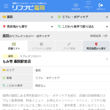
福岡のメンズエステ・マッサージを探すなら
お気に入
り
閲覧履歴
ログイン
薬院
リフレ・ボディケア
現在地から探す
こだわり条件で絞り込む
こだわり条件で絞り込む
薬院
検索結果 :
1
件
の
リフレクソロジー・ボディケア
店舗リスト
リアルタイム速報
ブログ速報
周辺地図から探す
薬院
リフレクソロジー
もみ壱 薬院駅前店
21時以降も受付
24時以降も受付
エリア
薬院
初回割引あり
リピーター割引あり
業種
リフレ・ボディケア
団体割引
ポイントカード有
こだわり条件
指定なし
キャッシュレス決済OK
領収証発行可
福岡の薬院にある男性歓迎のリフレ・ボディケアを紹介。店舗の詳細情報だけ
でなく新着情報、料金メニュー、お得なキャンペーン・イベント、リフナビ福
2名様歓迎
団体様歓迎
岡限定のクーポンなどをご覧いただけます。「条件変更」ボタンをクリックし