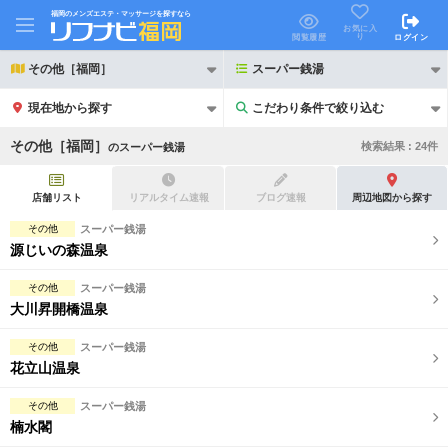
福岡のメンズエステ・マッサージを探すなら
お気に入
り
閲覧履歴
ログイン
その他［福岡］
スーパー銭湯
現在地から探す
こだわり条件で絞り込む
こだわり条件で絞り込む
その他［福岡］
検索結果 :
24
件
の
スーパー銭湯
店舗リスト
リアルタイム速報
ブログ速報
周辺地図から探す
その他
スーパー銭湯
源じいの森温泉
21時以降も受付
24時以降も受付
その他
スーパー銭湯
初回割引あり
リピーター割引あり
大川昇開橋温泉
団体割引
ポイントカード有
その他
スーパー銭湯
花立山温泉
キャッシュレス決済OK
領収証発行可
その他
スーパー銭湯
2名様歓迎
団体様歓迎
楠水閣