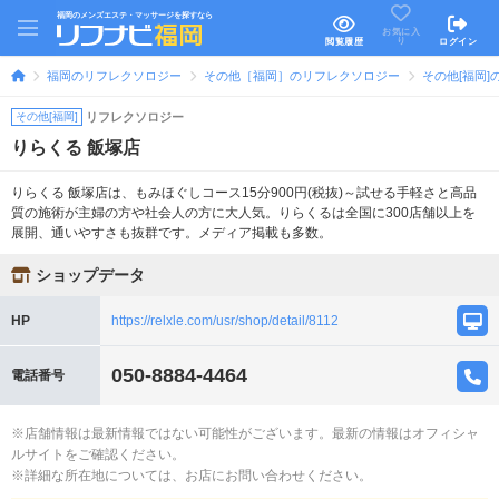
福岡のメンズエステ・マッサージを探すなら
お気に入
り
閲覧履歴
ログイン
福岡のリフレクソロジー
その他［福岡］のリフレクソロジー
その他[福岡
その他[福岡]
リフレクソロジー
りらくる 飯塚店
りらくる 飯塚店は、もみほぐしコース15分900円(税抜)～試せる手軽さと高品
質の施術が主婦の方や社会人の方に大人気。りらくるは全国に300店舗以上を
展開、通いやすさも抜群です。メディア掲載も多数。
ショップデータ
HP
https://relxle.com/usr/shop/detail/8112
050-8884-4464
電話番号
※店舗情報は最新情報ではない可能性がございます。最新の情報はオフィシャ
ルサイトをご確認ください。
※詳細な所在地については、お店にお問い合わせください。