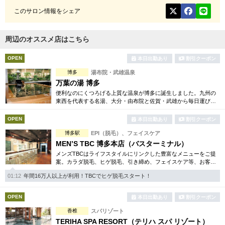
このサロン情報をシェア
周辺のオススメ店はこちら
OPEN
本日出勤あり
割引クーポン
博多
湯布院・武雄温泉
万葉の湯 博多
便利なのにくつろげる上質な温泉が博多に誕生しました。九州の
東西を代表する名湯、大分・由布院と佐賀・武雄から毎日運び込
む最上質の温泉を、高級旅館のような空間で、手軽にお楽しみい
ただけます。
OPEN
本日出勤あり
割引クーポン
博多駅
EPI（脱毛）、フェイスケア
MEN’S TBC 博多本店（バスターミナル）
メンズTBCはライフスタイルにリンクした豊富なメニューをご提
案。カラダ脱毛、ヒゲ脱毛、引き締め、フェイスケア等、お客様
のニーズにマッチした施術で日常に寄り添います。まずはお得な
01:12
年間16万人以上が利用！TBCでヒゲ脱毛スタート！
体験コースをチェック。
OPEN
本日出勤あり
割引クーポン
香椎
スパリゾート
TERIHA SPA RESORT（テリハ スパ リゾート）