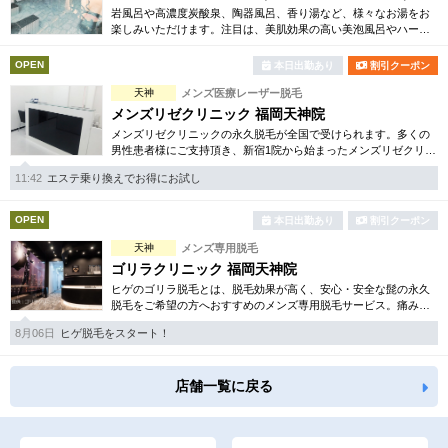
岩風呂や高濃度炭酸泉、陶器風呂、香り湯など、様々なお湯をお
楽しみいただけます。注目は、美肌効果の高い美泡風呂やハーブ
サウナ。照葉スパリゾートでしか味わえないリラックスをご堪能
ください。
OPEN
本日出勤あり
割引クーポン
天神
メンズ医療レーザー脱毛
メンズリゼクリニック 福岡天神院
メンズリゼクリニックの永久脱毛が全国で受けられます。多くの
男性患者様にご支持頂き、新宿1院から始まったメンズリゼクリニ
ックが、現在では提携院含め全国10院を展開するクリニックにな
11:42
エステ乗り換えでお得にお試し
りました。
OPEN
本日出勤あり
割引クーポン
天神
メンズ専用脱毛
ゴリラクリニック 福岡天神院
ヒゲのゴリラ脱毛とは、脱毛効果が高く、安心・安全な髭の永久
脱毛をご希望の方へおすすめのメンズ専用脱毛サービス。痛みに
弱い方には医療用麻酔を3種ご用意、医療認可の脱毛機のみを使
8月06日
ヒゲ脱毛をスタート！
用。スキンケアも万全です。
店舗一覧に戻る