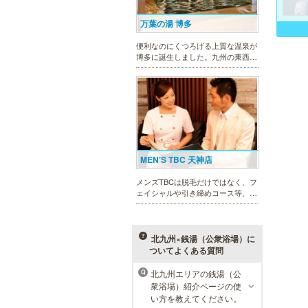
万葉の湯 博多
便利なのにくつろげる上質な温泉が
博多に誕生しました。九州の東西を
代表する名湯、大分・由布院と佐
賀・武雄から毎日運び込む最上質の
温泉を、高級旅館のような空間で、
手軽にお楽しみいただけます。
MEN’S TBC 天神店
メンズTBCは脱毛だけではなく、フ
ェイシャルや引き締めコース等、豊
富なメニューを取り揃え、男性の健
康的な美を全力でサポート。初めて
の方にも安心の、お得な体験コース
も多数ご用意しております。
北九州×銭湯（公衆浴場）に
ついてよくある質問
北九州エリアの銭湯（公
Q
メンズリゼクリニック 福岡天
衆浴場）紹介ページの使
神院
い方を教えてください。