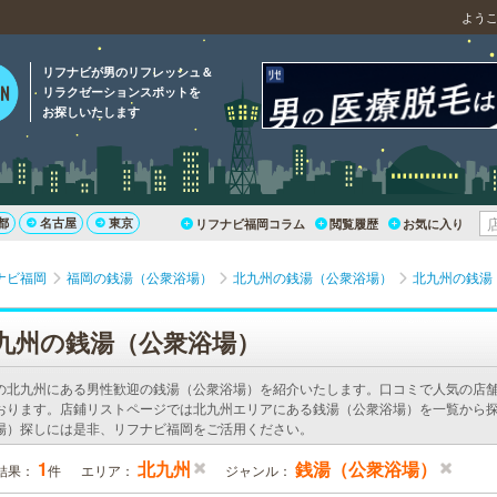
よう
リフナビが男のリフレッシュ＆
リラクゼーションスポットを
お探しいたします
都
名古屋
東京
リフナビ福岡コラム
閲覧履歴
お気に入り
ナビ福岡
福岡の銭湯（公衆浴場）
北九州の銭湯（公衆浴場）
北九州の銭湯
九州の銭湯（公衆浴場）
の北九州にある男性歓迎の銭湯（公衆浴場）を紹介いたします。口コミで人気の店
おります。店鋪リストページでは北九州エリアにある銭湯（公衆浴場）を一覧から探
場）探しには是非、リフナビ福岡をご活用ください。
1
北九州
銭湯（公衆浴場）
結果：
件
エリア：
ジャンル：