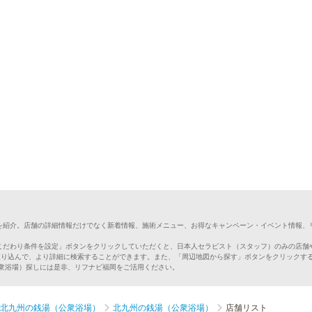
を紹介。店舗の詳細情報だけでなく新着情報、施術メニュー、お得なキャンペーン・イベント情報、
こだわり条件を設定」ボタンをクリックしていただくと、日本人セラピスト（スタッフ）のみの店舗
絞り込んで、より詳細に検索することができます。また、「周辺地図から探す」ボタンをクリックす
公衆浴場）探しには是非、リフナビ福岡をご活用ください。
北九州の銭湯（公衆浴場）
北九州の銭湯（公衆浴場）
店舗リスト