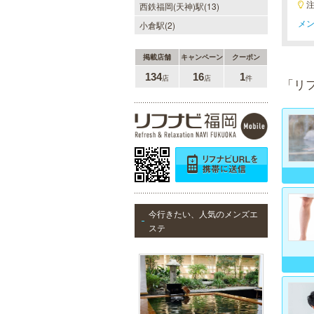
るクリニックになりました。
西鉄福岡(天神)駅(13)
メン
小倉駅(2)
掲載店舗
キャンペーン
クーポン
ラ・パルレ 天神店
134
16
1
店
店
件
「リ
ラ・パルレは独自の研究と実績をベ
ースに誕生。ダイエットや脱毛だけ
ではなく、フェイシャルやヒーリン
グエステ等外側からも内側からも美
しくなるメニューを豊富に取り揃え
ております。お得な体験コースも必
見です。
MEN’S TBC 博多本店（バスタ
ーミナル）
今行きたい、人気のメンズエ
メンズTBCはライフスタイルにリン
ステ
クした豊富なメニューをご提案。カ
ラダ脱毛、ヒゲ脱毛、引き締め、フ
ェイスケア等、お客様のニーズにマ
ッチした施術で日常に寄り添いま
す。まずはお得な体験コースをチェ
ック。