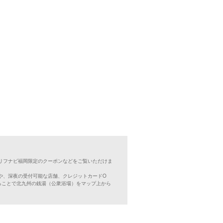
リフナビ福岡限定のクーポンなどをご覧いただけま
や、深夜の受付可能な店舗、クレジットカードO
ることで北九州の銭湯（公衆浴場）をマップ上から