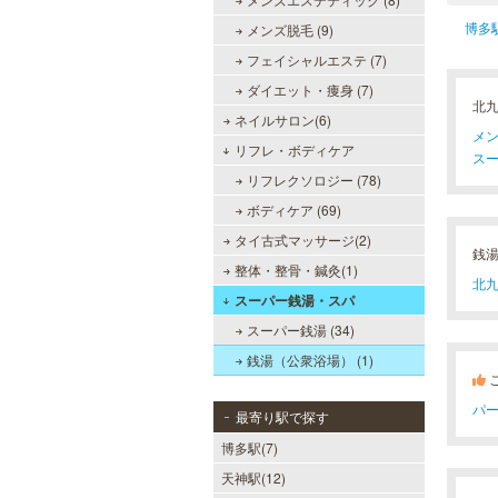
博多
メンズ脱毛 (9)
フェイシャルエステ (7)
ダイエット・痩身 (7)
北
ネイルサロン(6)
メン
リフレ・ボディケア
MEN’S TBC 天神店
スー
リフレクソロジー (78)
メンズTBCは脱毛だけではなく、フ
ボディケア (69)
ェイシャルや引き締めコース等、豊
富なメニューを取り揃え、男性の健
タイ古式マッサージ(2)
康的な美を全力でサポート。初めて
銭
の方にも安心の、お得な体験コース
整体・整骨・鍼灸(1)
も多数ご用意しております。
北九
スーパー銭湯・スパ
スーパー銭湯 (34)
メンズリゼクリニック 福岡天
銭湯（公衆浴場） (1)
神院
パ
メンズリゼクリニックの永久脱毛が
最寄り駅で探す
全国で受けられます。多くの男性患
博多駅(7)
者様にご支持頂き、新宿1院から始
まったメンズリゼクリニックが、現
天神駅(12)
在では提携院含め全国10院を展開す