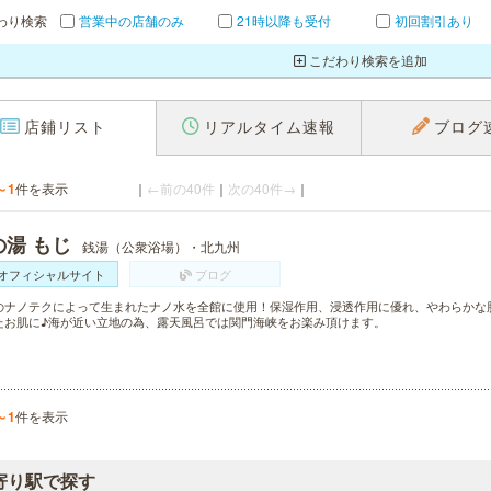
わり検索
営業中の店舗のみ
21時以降も受付
初回割引あり
こだわり検索を追加
店鋪リスト
リアルタイム速報
ブログ
～1
件を表示
｜
←前の40件
｜
次の40件→
｜
の湯 もじ
銭湯（公衆浴場）・北九州
オフィシャルサイト
ブログ
のナノテクによって生まれたナノ水を全館に使用！保湿作用、浸透作用に優れ、やわらかな
たお肌に♪海が近い立地の為、露天風呂では関門海峡をお楽み頂けます。
～1
件を表示
寄り駅で探す