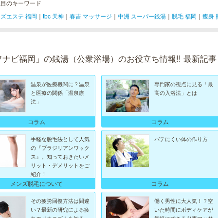
注目のキーワード
ズエステ 福岡
｜
tbc 天神
｜
春吉 マッサージ
｜
中洲 スーパー銭湯
｜
脱毛 福岡
｜
痩身 
フナビ福岡」の銭湯（公衆浴場）のお役立ち情報!! 最新記事
温泉が医療機関に？温泉
専門家の視点に見る「最
と医療の関係「温泉療
高の入浴法」とは
法」
コラム
コラム
手軽な脱毛法として人気
バテにくい体の作り方
の『ブラジリアンワック
ス』。知っておきたいメ
リット・デメリットをご
紹介！
メンズ脱毛について
コラム
その疲労回復方法は間違
働く男性に大人気！？空
い？最新の研究による疲
いた時間にボディケアが