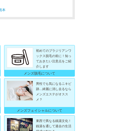
熊本
初めてのブラジリアンワ
ックス脱毛の前に！知っ
ておきたい注意点をご紹
介します
メンズ脱毛について
男性でも気になるニキビ
跡…綺麗に消し去るなら
メンズエステがオスス
メ？
メンズフェイシャルについて
東西で異なる銭湯文化！
銭湯を通して過去の生活