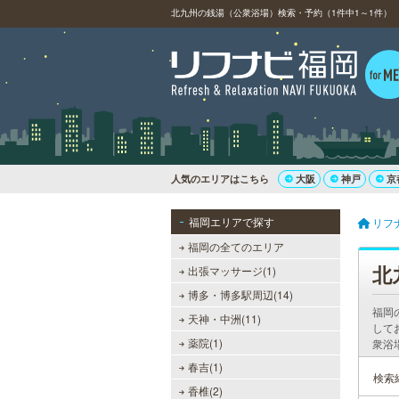
北九州の銭湯（公衆浴場）検索・予約（1件中1～1件）
人気のエリアはこちら
大阪
神戸
京
福岡エリアで探す
リフ
福岡の全てのエリア
北
出張マッサージ(1)
博多・博多駅周辺(14)
福岡
天神・中洲(11)
して
薬院(1)
衆浴
春吉(1)
検索
香椎(2)