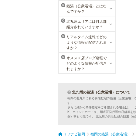
メンズリゼクリニックの永久脱毛が
銭湯（公衆浴場）とはな
Q
全国で受けられます。多くの男性患
んですか？
者様にご支持頂き、新宿1院から始
まったメンズリゼクリニックが、現
北九州エリアには何店舗
Q
在では提携院含め全国10院を展開す
紹介されていますか？
るクリニックになりました。
リアルタイム速報でどの
Q
ような情報が配信されま
すか？
ラ・パルレ 天神店
オススメ店ブログ速報で
Q
どのような情報が配信さ
ラ・パルレは独自の研究と実績をベ
れますか？
ースに誕生。ダイエットや脱毛だけ
ではなく、フェイシャルやヒーリン
グエステ等外側からも内側からも美
しくなるメニューを豊富に取り揃え
ております。お得な体験コースも必
北九州の銭湯（公衆浴場）について
見です。
福岡の北九州にある男性歓迎の銭湯（公衆浴場）
す。
さらに細かく条件指定をご希望される場合は、「
MEN’S TBC 博多本店（バスタ
K、ポイントカード有、領収証発行可の店舗等を
ーミナル）
探す事も可能です。 北九州の男性歓迎の銭湯（
メンズTBCはライフスタイルにリン
クした豊富なメニューをご提案。カ
ラダ脱毛、ヒゲ脱毛、引き締め、フ
リフナビ福岡
福岡の銭湯（公衆浴場）