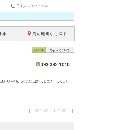
日本人スタッフのみ
速報
周辺地図から探す
OPEN
の表示について
093-382-1010
肌触りが特徴。入浴後は湯冷めしにくくしっとり
｜
←前の40件
｜
次の40件→
｜