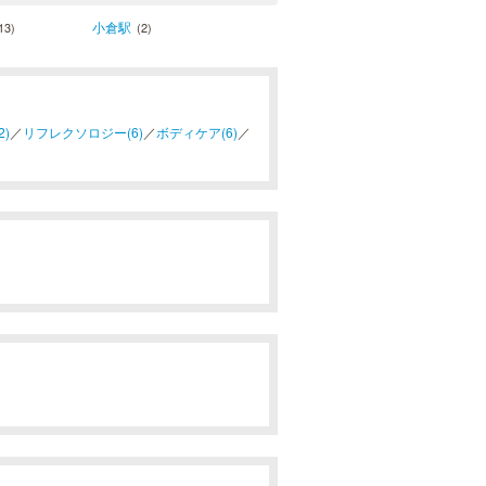
小倉駅
13)
(2)
)
／
リフレクソロジー(6)
／
ボディケア(6)
／