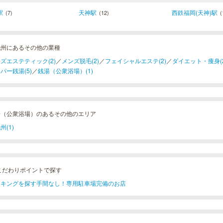
駅
天神駅
西鉄福岡(天神)駅
(7)
(12)
(
九州にあるその他の業種
ズエステティック(2)
／
メンズ脱毛(2)
／
フェイシャルエステ(2)
／
ダイエット・痩身(2
パー銭湯(5)
／
銭湯（公衆浴場）(1)
湯（公衆浴場）のあるその他のエリア
州(1)
こだわりポイントで探す
ーキングを探す手間なし！専用駐車場完備のお店