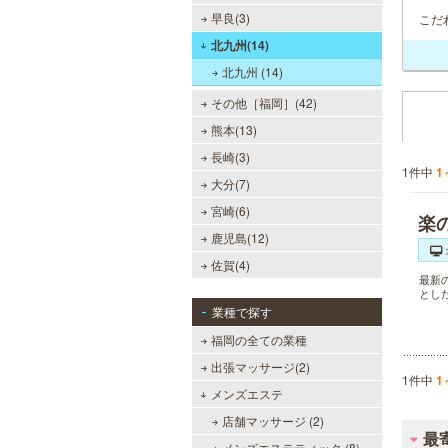
早良(3)
こだ
北九州(14)
北九州 (14)
その他［福岡］(42)
熊本(13)
長崎(3)
1件中
1
大分(7)
宮崎(6)
楽
鹿児島(12)
佐賀(4)
最新
とし
業種で探す
福岡の全ての業種
出張マッサージ(2)
1件中
1
メンズエステ
店舗マッサージ (2)
最
メンズエステティック (8)