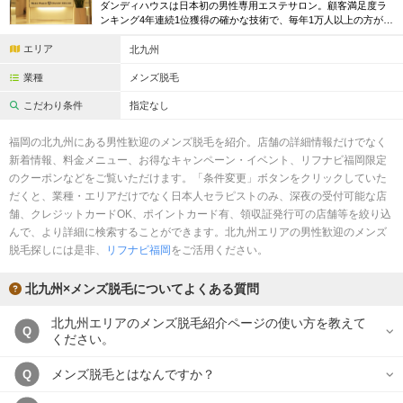
完全個室
半個室あり
ダンディハウスは日本初の男性専用エステサロン。顧客満足度ラ
ンキング4年連続1位獲得の確かな技術で、毎年1万人以上の方が効
果を体験中です。初めての方には、脱毛や引き締め等お得な体験
ペアルームあり
シャワー室完備
エリア
メニューも多数ご用意。
北九州
フットバスあり
岩盤浴あり
業種
メンズ脱毛
こだわり条件
指定なし
専用駐車場あり
有資格者在籍
福岡の北九州にある男性歓迎のメンズ脱毛を紹介。店舗の詳細情報だけでなく
日本人スタッフのみ
女性スタッフのみ
新着情報、料金メニュー、お得なキャンペーン・イベント、リフナビ福岡限定
のクーポンなどをご覧いただけます。「条件変更」ボタンをクリックしていた
スタッフ指名可
Ｗセラピスト
だくと、業種・エリアだけでなく日本人セラピストのみ、深夜の受付可能な店
舗、クレジットカードOK、ポイントカード有、領収証発行可の店舗等を絞り込
駅から徒歩5分以内
んで、より詳細に検索することができます。北九州エリアの男性歓迎のメンズ
脱毛探しには是非、
リフナビ福岡
をご活用ください。
こだわり条件を変更
北九州×メンズ脱毛についてよくある質問
閉じる
北九州エリアのメンズ脱毛紹介ページの使い方を教えて
Q
ください。
メンズ脱毛とはなんですか？
Q