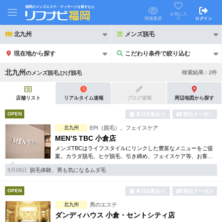
福岡のメンズエステ・マッサージを探すなら
お気に入
り
閲覧履歴
ログイン
北九州
メンズ脱毛
現在地から探す
こだわり条件で絞り込む
こだわり条件で絞り込む
北九州
検索結果 :
2
件
の
メンズ脱毛,ひげ脱毛
店舗リスト
リアルタイム速報
ブログ速報
周辺地図から探す
OPEN
本日出勤あり
割引クーポン
21時以降も受付
北九州
EPI（脱毛）、フェイスケア
24時以降も受付
MEN’S TBC 小倉店
初回割引あり
リピーター割引あり
メンズTBCはライフスタイルにリンクした豊富なメニューをご提
案。カラダ脱毛、ヒゲ脱毛、引き締め、フェイスケア等、お客様
のニーズにマッチした施術で日常に寄り添います。まずはお得な
団体割引
ポイントカード有
8月08日
脱毛体験、男も気になるムダ毛
体験コースをチェック。
キャッシュレス決済OK
領収証発行可
OPEN
本日出勤あり
割引クーポン
北九州
男のエステ
2名様歓迎
団体様歓迎
ダンディハウス 小倉・セントシティ店