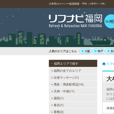
大牟田のスーパー銭湯検索・予約（1件中1～1件）
人気のエリアはこちら
大阪
神戸
京
福岡エリアで探す
リフ
福岡の全てのエリア
大
出張マッサージ(1)
博多・博多駅周辺(14)
福岡
天神・中洲(11)
おり
薬院(1)
には
春吉(1)
検索
香椎(2)