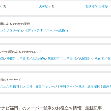
駅
天神駅
西鉄福岡(天神)駅
(7)
(12)
(
牟田にあるその他の業種
レクソロジー(1)
／
ボディケア(1)
／
スーパー銭湯(1)
ーパー銭湯のあるその他のエリア
(2)
／
香椎(1)
／
早良(2)
／
北九州(5)
／
筑紫野(4)
／
大牟田(1)
／
久留米(4)
／
八女(2)
／
春
注目のキーワード
ズエステ 福岡
｜
tbc 天神
｜
春吉 マッサージ
｜
中洲 スーパー銭湯
｜
脱毛 福岡
｜
痩身 
フナビ福岡」のスーパー銭湯のお役立ち情報!! 最新記事