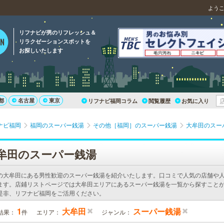
よう
リフナビが男のリフレッシュ＆
リラクゼーションスポットを
お探しいたします
都
名古屋
東京
リフナビ福岡コラム
閲覧履歴
お気に入り
ナビ福岡
福岡のスーパー銭湯
その他［福岡］のスーパー銭湯
大牟田のスー
牟田のスーパー銭湯
の大牟田にある男性歓迎のスーパー銭湯を紹介いたします。口コミで人気の店舗や
ます。店鋪リストページでは大牟田エリアにあるスーパー銭湯を一覧から探すことが
是非、リフナビ福岡をご活用ください。
1
大牟田
スーパー銭湯
結果：
件
エリア：
ジャンル：