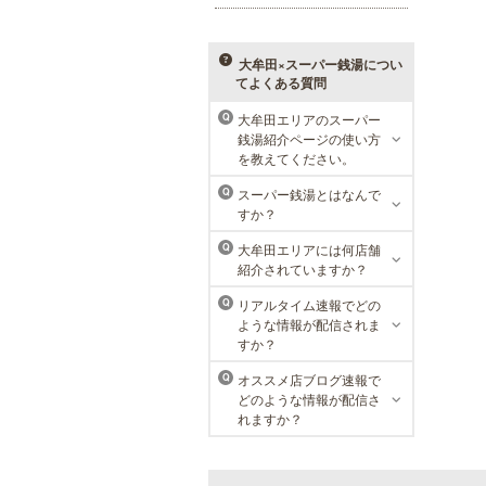
者様にご支持頂き、新宿1院から始
まったメンズリゼクリニックが、現
在では提携院含め全国10院を展開す
るクリニックになりました。
大牟田×スーパー銭湯につい
てよくある質問
大牟田エリアのスーパー
Q
銭湯紹介ページの使い方
MEN’S TBC 天神店
を教えてください。
メンズTBCは脱毛だけではなく、フ
スーパー銭湯とはなんで
Q
ェイシャルや引き締めコース等、豊
すか？
富なメニューを取り揃え、男性の健
康的な美を全力でサポート。初めて
大牟田エリアには何店舗
Q
の方にも安心の、お得な体験コース
紹介されていますか？
も多数ご用意しております。
リアルタイム速報でどの
Q
ような情報が配信されま
すか？
万葉の湯 博多
オススメ店ブログ速報で
Q
どのような情報が配信さ
便利なのにくつろげる上質な温泉が
れますか？
博多に誕生しました。九州の東西を
代表する名湯、大分・由布院と佐
賀・武雄から毎日運び込む最上質の
温泉を、高級旅館のような空間で、