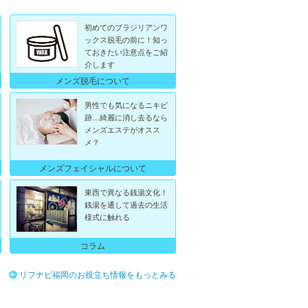
初めてのブラジリアンワ
ックス脱毛の前に！知っ
ておきたい注意点をご紹
介します
メンズ脱毛について
男性でも気になるニキビ
跡…綺麗に消し去るなら
メンズエステがオスス
メ？
メンズフェイシャルについて
東西で異なる銭湯文化！
銭湯を通して過去の生活
様式に触れる
コラム
リフナビ福岡のお役立ち情報をもっとみる