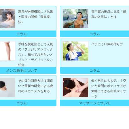
温泉が医療機関に？温泉
専門家の視点に見る「最
と医療の関係「温泉療
高の入浴法」とは
法」
コラム
コラム
手軽な脱毛法として人気
バテにくい体の作り方
の『ブラジリアンワック
ス』。知っておきたいメ
リット・デメリットをご
紹介！
メンズ脱毛について
コラム
その疲労回復方法は間違
働く男性に大人気！？空
い？最新の研究による疲
いた時間にボディケアが
れのメカニズムを知る
気軽にできる出張マッサ
ージ
コラム
マッサージについて