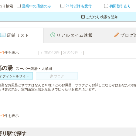
わり検索
営業中の店舗のみ
21時以降も受付
初回割引あり
こだわり検索を追加
店鋪リスト
リアルタイム速報
ブログ
～1
件を表示
｜
←前の40件
｜
次の40件→
｜
高の湯
スーパー銭湯・大牟田
オフィシャルサイト
ブログ
豊富なお風呂とサウナはなんと16種！どのお風呂・サウナからお試しになるかはあなたのお
たり贅沢気分。室内浴室も贅沢な広さでゆったりお寛ぎ頂けます。
～1
件を表示
寄り駅で探す