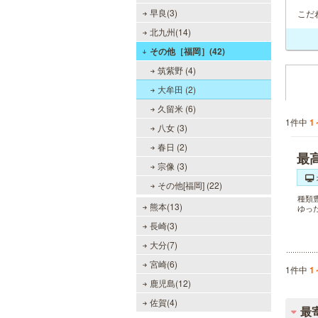
早良(3)
こだ
北九州(14)
その他［福岡］(42)
筑紫野 (4)
大牟田 (2)
久留米 (6)
1件中
1
八女 (3)
春日 (2)
最
宗像 (3)
その他[福岡] (22)
種類
熊本(13)
ゆっ
長崎(3)
大分(7)
宮崎(6)
1件中
1
鹿児島(12)
佐賀(4)
最