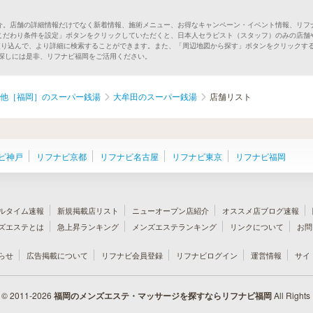
介。店舗の詳細情報だけでなく新着情報、施術メニュー、お得なキャンペーン・イベント情報、リフ
こだわり条件を設定」ボタンをクリックしていただくと、日本人セラピスト（スタッフ）のみの店舗
絞り込んで、より詳細に検索することができます。また、「周辺地図から探す」ボタンをクリックす
湯探しには是非、リフナビ福岡をご活用ください。
他［福岡］のスーパー銭湯
大牟田のスーパー銭湯
店舗リスト
ビ神戸
リフナビ京都
リフナビ名古屋
リフナビ東京
リフナビ福岡
ルタイム速報
新規掲載店リスト
ニューオープン店紹介
オススメ店ブログ速報
ズエステとは
急上昇ランキング
メンズエステランキング
リンクについて
お問
らせ
広告掲載について
リフナビ会員登録
リフナビログイン
運営情報
サイ
t © 2011-2026
福岡のメンズエステ・マッサージを探すならリフナビ福岡
All Rights