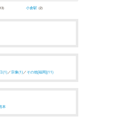
小倉駅
13)
(2)
日(1)
／
宗像(1)
／
その他[福岡](11)
熊本