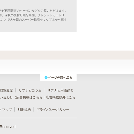
ナビ福岡限定のクーポンなどをご覧いただけます。
や、深夜の受付可能な店舗、クレジットカードO
ることで大牟田のスーパー銭湯をマップ上から探す
ページ先頭へ戻る
閲覧履歴
リフナビコラム
リフナビ用語辞典
い合わせ（
広告掲載はこちら
｜
広告掲載以外はこち
トマップ
利用規約
プライバシーポリシー
 Reserved.