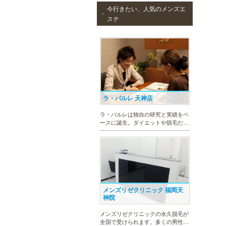
今行きたい、人気のメンズエ
メンズTBCはライフスタイルにリン
ステ
クした豊富なメニューをご提案。カ
ラダ脱毛、ヒゲ脱毛、引き締め、フ
ェイスケア等、お客様のニーズにマ
ッチした施術で日常に寄り添いま
す。まずはお得な体験コースをチェ
ック。
ラ・パルレ 天神店
ラ・パルレは独自の研究と実績をベ
ースに誕生。ダイエットや脱毛だけ
ではなく、フェイシャルやヒーリン
グエステ等外側からも内側からも美
しくなるメニューを豊富に取り揃え
ております。お得な体験コースも必
見です。
メンズリゼクリニック 福岡天
神院
メンズリゼクリニックの永久脱毛が
全国で受けられます。多くの男性患