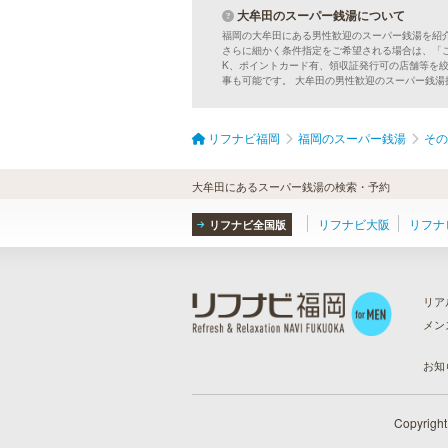
手軽にお楽しみいただけます。
大牟田のスーパー銭湯について
福岡の大牟田にある男性歓迎のスーパー銭湯を紹
さらに細かく条件指定をご希望される場合は、「
K、ポイントカード有、領収証発行可の店舗等を
MEN’S TBC 博多本店（バスタ
事も可能です。 大牟田の男性歓迎のスーパー銭
ーミナル）
メンズTBCはライフスタイルにリン
クした豊富なメニューをご提案。カ
リフナビ福岡
福岡のスーパー銭湯
その
ラダ脱毛、ヒゲ脱毛、引き締め、フ
ェイスケア等、お客様のニーズにマ
ッチした施術で日常に寄り添いま
大牟田にあるスーパー銭湯の検索・予約
す。まずはお得な体験コースをチェ
ック。
リフナビ大阪
リフナ
リフナビ全国版
ラ・パルレ 天神店
リア
ラ・パルレは独自の研究と実績をベ
メン
ースに誕生。ダイエットや脱毛だけ
ら
）
ではなく、フェイシャルやヒーリン
グエステ等外側からも内側からも美
お知
しくなるメニューを豊富に取り揃え
ております。お得な体験コースも必
見です。
Copyrigh