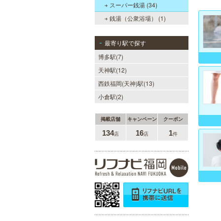
スーパー銭湯 (34)
銭湯（公衆浴場） (1)
MEN’S TBC 天神店
メンズTBCは脱毛だけではなく、フ
最寄り駅で探す
ェイシャルや引き締めコース等、豊
博多駅(7)
富なメニューを取り揃え、男性の健
康的な美を全力でサポート。初めて
天神駅(12)
の方にも安心の、お得な体験コース
も多数ご用意しております。
西鉄福岡(天神)駅(13)
小倉駅(2)
掲載店舗
キャンペーン
クーポン
万葉の湯 博多
134
16
1
店
店
件
便利なのにくつろげる上質な温泉が
博多に誕生しました。九州の東西を
代表する名湯、大分・由布院と佐
賀・武雄から毎日運び込む最上質の
温泉を、高級旅館のような空間で、
手軽にお楽しみいただけます。
MEN’S TBC 博多本店（バスタ
ーミナル）