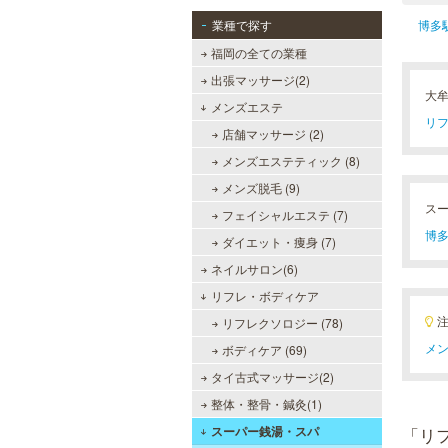
業種で探す
博多
福岡の全ての業種
出張マッサージ(2)
大
メンズエステ
リフ
店舗マッサージ (2)
メンズエステティック (8)
メンズ脱毛 (9)
ス
フェイシャルエステ (7)
博多
ダイエット・痩身 (7)
ネイルサロン(6)
メンズリゼクリニック 福岡天
リフレ・ボディケア
神院
リフレクソロジー (78)
メンズリゼクリニックの永久脱毛が
メン
ボディケア (69)
全国で受けられます。多くの男性患
者様にご支持頂き、新宿1院から始
タイ古式マッサージ(2)
まったメンズリゼクリニックが、現
在では提携院含め全国10院を展開す
整体・整骨・鍼灸(1)
るクリニックになりました。
スーパー銭湯・スパ
「リ