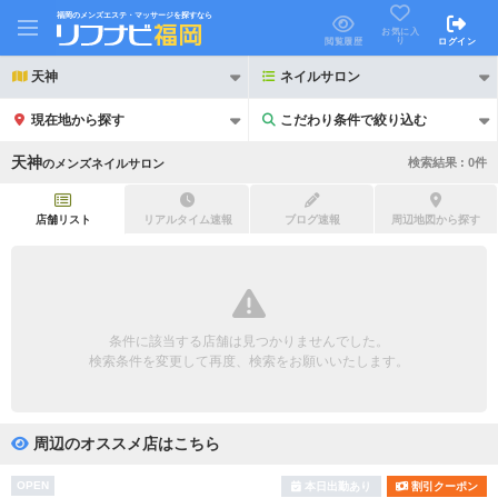
福岡のメンズエステ・マッサージを探すなら
お気に入
り
閲覧履歴
ログイン
天神
ネイルサロン
現在地から探す
こだわり条件で絞り込む
こだわり条件で絞り込む
天神
検索結果 :
0
件
の
メンズネイルサロン
店舗リスト
リアルタイム速報
ブログ速報
周辺地図から探す
21時以降も受付
24時以降も受付
初回割引あり
リピーター割引あり
条件に該当する店舗は見つかりませんでした。
検索条件を変更して再度、検索をお願いいたします。
団体割引
ポイントカード有
キャッシュレス決済OK
領収証発行可
周辺のオススメ店はこちら
2名様歓迎
団体様歓迎
OPEN
本日出勤あり
割引クーポン