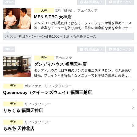
OPEN
本日出勤あり
割引クーポン
天神
EPI（脱毛）、フェイスケア
MEN’S TBC 天神店
メンズTBCは脱毛だけではなく、フェイシャルや引き締めコース
等、豊富なメニューを取り揃え、男性の健康的な美を全力でサポ
ート。初めての方にも安心の、お得な体験コースも多数ご用意し
8月05日
初回キャンペーン価格1000円！選べる体脱毛コース
ております。
OPEN
本日出勤あり
割引クーポン
天神
男のエステ
ダンディハウス 福岡天神店
ダンディハウスは日本初のメンズ専用エステサロン。引き締めや
脱毛、フェイシャル等様々なメニューでお客様の健康と美をサポ
ート致します。初めての方にも安心の、各種お得な体験コースも
ご用意。好立地の駅近です。
天神
ボディケア・リフレクソロジー
Queensway（クイーンズウェイ）福岡三越店
天神
リフレクソロジー
りらくる 福岡天神店
天神
リフレクソロジー
もみ壱 天神北店