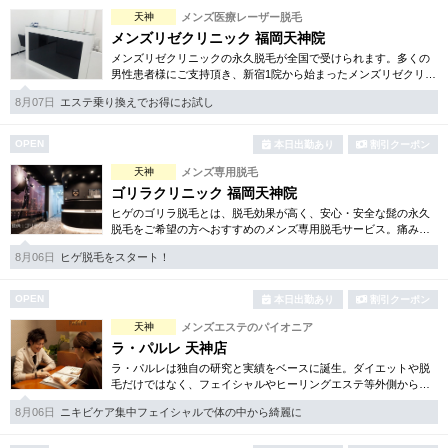
完全個室
半個室あり
天神
メンズ医療レーザー脱毛
メンズリゼクリニック 福岡天神院
ペアルームあり
シャワー室完備
メンズリゼクリニックの永久脱毛が全国で受けられます。多くの
男性患者様にご支持頂き、新宿1院から始まったメンズリゼクリニ
フットバスあり
岩盤浴あり
ックが、現在では提携院含め全国10院を展開するクリニックにな
8月07日
エステ乗り換えでお得にお試し
りました。
専用駐車場あり
有資格者在籍
OPEN
本日出勤あり
割引クーポン
日本人スタッフのみ
女性スタッフのみ
天神
メンズ専用脱毛
ゴリラクリニック 福岡天神院
スタッフ指名可
Ｗセラピスト
ヒゲのゴリラ脱毛とは、脱毛効果が高く、安心・安全な髭の永久
脱毛をご希望の方へおすすめのメンズ専用脱毛サービス。痛みに
駅から徒歩5分以内
弱い方には医療用麻酔を3種ご用意、医療認可の脱毛機のみを使
8月06日
ヒゲ脱毛をスタート！
用。スキンケアも万全です。
こだわり条件を変更
OPEN
本日出勤あり
割引クーポン
天神
メンズエステのパイオニア
閉じる
ラ・パルレ 天神店
ラ・パルレは独自の研究と実績をベースに誕生。ダイエットや脱
毛だけではなく、フェイシャルやヒーリングエステ等外側からも
内側からも美しくなるメニューを豊富に取り揃えております。お
8月06日
ニキビケア集中フェイシャルで体の中から綺麗に
得な体験コースも必見です。