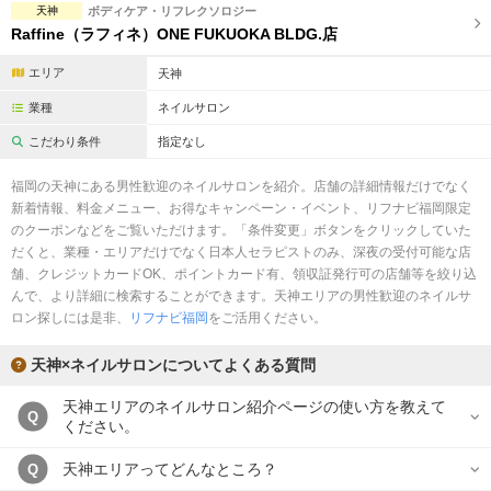
天神
ボディケア・リフレクソロジー
Raffine（ラフィネ）ONE FUKUOKA BLDG.店
エリア
天神
業種
ネイルサロン
こだわり条件
指定なし
福岡の天神にある男性歓迎のネイルサロンを紹介。店舗の詳細情報だけでなく
新着情報、料金メニュー、お得なキャンペーン・イベント、リフナビ福岡限定
のクーポンなどをご覧いただけます。「条件変更」ボタンをクリックしていた
だくと、業種・エリアだけでなく日本人セラピストのみ、深夜の受付可能な店
舗、クレジットカードOK、ポイントカード有、領収証発行可の店舗等を絞り込
んで、より詳細に検索することができます。天神エリアの男性歓迎のネイルサ
ロン探しには是非、
リフナビ福岡
をご活用ください。
天神×ネイルサロンについてよくある質問
天神エリアのネイルサロン紹介ページの使い方を教えて
Q
ください。
天神エリアってどんなところ？
Q