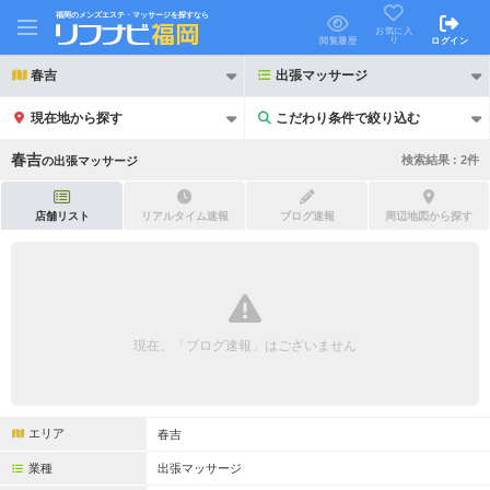
福岡のメンズエステ・マッサージを探すなら
お気に入
り
閲覧履歴
ログイン
春吉
出張マッサージ
現在地から探す
こだわり条件で絞り込む
こだわり条件で絞り込む
春吉
検索結果 :
2
件
の
出張マッサージ
店舗リスト
リアルタイム速報
ブログ速報
周辺地図から探す
21時以降も受付
24時以降も受付
初回割引あり
リピーター割引あり
現在、「ブログ速報」はございません
団体割引
ポイントカード有
キャッシュレス決済OK
領収証発行可
エリア
春吉
2名様歓迎
団体様歓迎
業種
出張マッサージ