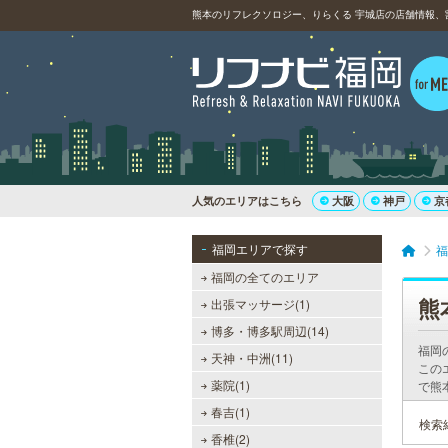
熊本のリフレクソロジー、りらくる 宇城店の店舗情報、
人気のエリアはこちら
大阪
神戸
京
福岡エリアで探す
福
福岡の全てのエリア
熊
出張マッサージ(1)
博多・博多駅周辺(14)
福岡
天神・中洲(11)
この
薬院(1)
で熊
春吉(1)
検索
香椎(2)