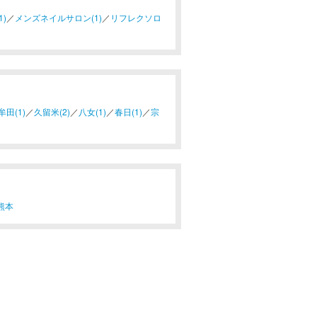
)
／
メンズネイルサロン(1)
／
リフレクソロ
牟田(1)
／
久留米(2)
／
八女(1)
／
春日(1)
／
宗
熊本