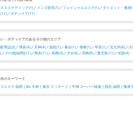
ズエステティック(1)
／
メンズ脱毛(1)
／
フェイシャルエステ(1)
／
ダイエット・痩身(1
11)
／
ボディケア(11)
フレ・ボディケアのあるその他のエリア
駅周辺(2)
／
博多(4)
／
天神(4)
／
薬院(1)
／
春吉(1)
／
香椎(1)
／
早良(1)
／
北九州(6)
／
大
)
／
その他[福岡](11)
／
熊本(11)
／
長崎(3)
／
大分(6)
／
宮崎(6)
／
鹿児島(11)
／
佐賀(4)
注目のキーワード
ズエステ 福岡
｜
tbc 天神
｜
春吉 マッサージ
｜
中洲 スーパー銭湯
｜
脱毛 福岡
｜
痩身 