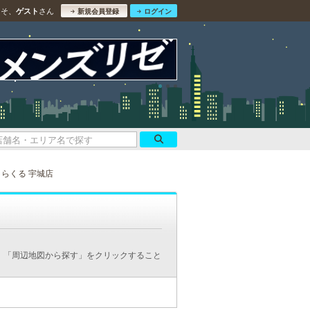
こそ、
さん
ゲスト
新規会員登録
ログイン
りらくる 宇城店
、「周辺地図から探す」をクリックすること