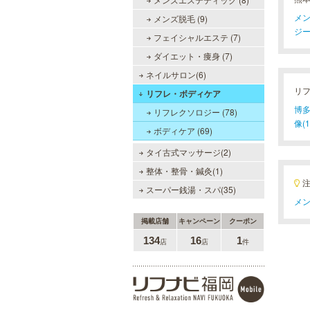
賀・武雄から毎日運び込む最上質の
メン
メンズ脱毛 (9)
温泉を、高級旅館のような空間で、
手軽にお楽しみいただけます。
ジー(
フェイシャルエステ (7)
ダイエット・痩身 (7)
ネイルサロン(6)
ラ・パルレ 天神店
リ
リフレ・ボディケア
博多
ラ・パルレは独自の研究と実績をベ
リフレクソロジー (78)
ースに誕生。ダイエットや脱毛だけ
像(1
ボディケア (69)
ではなく、フェイシャルやヒーリン
グエステ等外側からも内側からも美
タイ古式マッサージ(2)
しくなるメニューを豊富に取り揃え
ております。お得な体験コースも必
整体・整骨・鍼灸(1)
見です。
スーパー銭湯・スパ(35)
メン
MEN’S TBC 博多本店（バスタ
掲載店舗
キャンペーン
クーポン
ーミナル）
134
16
1
店
店
件
メンズTBCはライフスタイルにリン
クした豊富なメニューをご提案。カ
ラダ脱毛、ヒゲ脱毛、引き締め、フ
ェイスケア等、お客様のニーズにマ
ッチした施術で日常に寄り添いま
す。まずはお得な体験コースをチェ