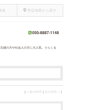
速報
周辺地図から探す
050-8887-1148
術が主婦の方や社会人の方に大人気。りらくる
。
｜
←前の40件
｜
次の40件→
｜