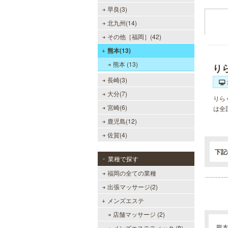
早良(3)
北九州(14)
その他［福岡］(42)
熊本(13)
熊本 (13)
り
長崎(3)
大分(7)
りら
宮崎(6)
は全
鹿児島(12)
佐賀(4)
下記
業種で探す
福岡の全ての業種
出張マッサージ(2)
万葉の湯 博多
メンズエステ
便利なのにくつろげる上質な温泉が
店舗マッサージ (2)
博多に誕生しました。九州の東西を
代表する名湯、大分・由布院と佐
熊
メンズエステティック (8)