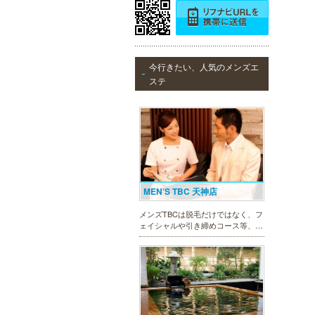
ック。
メンズリゼクリニック 福岡天
神院
今行きたい、人気のメンズエ
メンズリゼクリニックの永久脱毛が
ステ
全国で受けられます。多くの男性患
者様にご支持頂き、新宿1院から始
まったメンズリゼクリニックが、現
在では提携院含め全国10院を展開す
るクリニックになりました。
MEN’S TBC 天神店
メンズTBCは脱毛だけではなく、フ
ェイシャルや引き締めコース等、豊
富なメニューを取り揃え、男性の健
康的な美を全力でサポート。初めて
の方にも安心の、お得な体験コース
も多数ご用意しております。