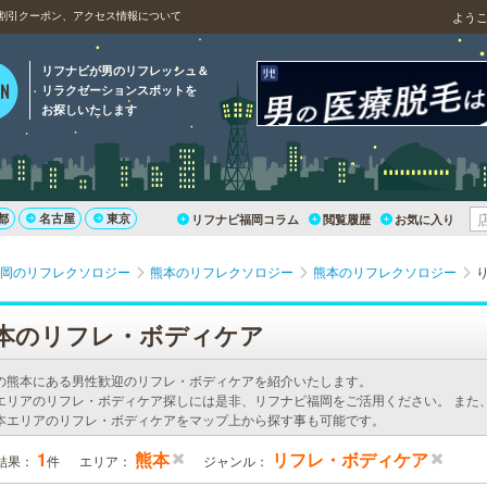
割引クーポン、アクセス情報について
よう
リフナビが男のリフレッシュ＆
リラクゼーションスポットを
お探しいたします
都
名古屋
東京
リフナビ福岡コラム
閲覧履歴
お気に入り
岡のリフレクソロジー
熊本のリフレクソロジー
熊本のリフレクソロジー
本のリフレ・ボディケア
の熊本にある男性歓迎のリフレ・ボディケアを紹介いたします。
エリアのリフレ・ボディケア探しには是非、リフナビ福岡をご活用ください。 また
本エリアのリフレ・ボディケアをマップ上から探す事も可能です。
1
熊本
リフレ・ボディケア
結果：
件
エリア：
ジャンル：