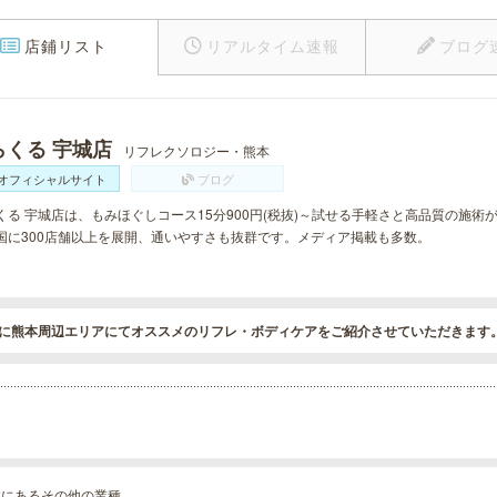
店鋪リスト
リアルタイム速報
ブログ
らくる 宇城店
リフレクソロジー・熊本
オフィシャルサイト
ブログ
くる 宇城店は、もみほぐしコース15分900円(税抜)～試せる手軽さと高品質の施
国に300店舗以上を展開、通いやすさも抜群です。メディア掲載も多数。
に熊本周辺エリアにてオススメのリフレ・ボディケアをご紹介させていただきます
本にあるその他の業種