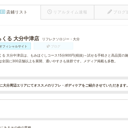
店鋪リスト
リアルタイム速報
ブログ
らくる 大分中津店
リフレクソロジー・大分
オフィシャルサイト
ブログ
くる 大分中津店は、もみほぐしコース15分900円(税抜)～試せる手軽さと高品質
は全国に300店舗以上を展開、通いやすさも抜群です。メディア掲載も多数。
に大分周辺エリアにてオススメのリフレ・ボディケアをご紹介させていただきます
分にあるその他の業種