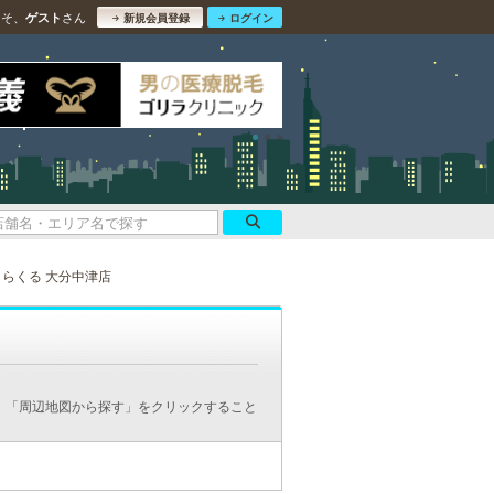
こそ、
さん
ゲスト
新規会員登録
ログイン
りらくる 大分中津店
、「周辺地図から探す」をクリックすること