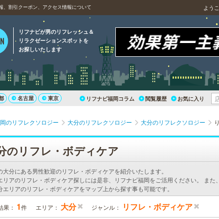
報、割引クーポン、アクセス情報について
よう
リフナビが男のリフレッシュ＆
リラクゼーションスポットを
お探しいたします
都
名古屋
東京
リフナビ福岡コラム
閲覧履歴
お気に入り
岡のリフレクソロジー
大分のリフレクソロジー
大分のリフレクソロジー
分のリフレ・ボディケア
の大分にある男性歓迎のリフレ・ボディケアを紹介いたします。
エリアのリフレ・ボディケア探しには是非、リフナビ福岡をご活用ください。 また
分エリアのリフレ・ボディケアをマップ上から探す事も可能です。
1
大分
リフレ・ボディケア
結果：
件
エリア：
ジャンル：