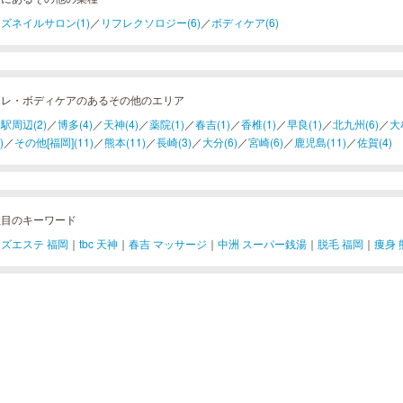
ズネイルサロン(1)
／
リフレクソロジー(6)
／
ボディケア(6)
フレ・ボディケアのあるその他のエリア
駅周辺(2)
／
博多(4)
／
天神(4)
／
薬院(1)
／
春吉(1)
／
香椎(1)
／
早良(1)
／
北九州(6)
／
大
)
／
その他[福岡](11)
／
熊本(11)
／
長崎(3)
／
大分(6)
／
宮崎(6)
／
鹿児島(11)
／
佐賀(4)
注目のキーワード
ズエステ 福岡
｜
tbc 天神
｜
春吉 マッサージ
｜
中洲 スーパー銭湯
｜
脱毛 福岡
｜
痩身 