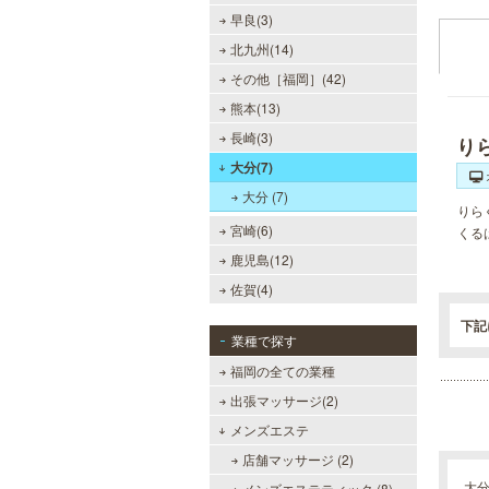
早良(3)
北九州(14)
その他［福岡］(42)
熊本(13)
長崎(3)
り
大分(7)
大分 (7)
りら
宮崎(6)
くる
鹿児島(12)
佐賀(4)
下記
業種で探す
福岡の全ての業種
MEN’S TBC 博多本店（バスタ
出張マッサージ(2)
ーミナル）
メンズエステ
メンズTBCはライフスタイルにリン
店舗マッサージ (2)
クした豊富なメニューをご提案。カ
ラダ脱毛、ヒゲ脱毛、引き締め、フ
大
メンズエステティック (8)