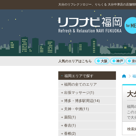
大分のリフレクソロジー、りらくる 大分中津店の店舗情
人気のエリアはこちら
大阪
神戸
京
福岡エリアで探す
福
福岡の全てのエリア
大
出張マッサージ(1)
博多・博多駅周辺(14)
福岡
天神・中洲(11)
この
薬院(1)
で大
春吉(1)
検索
香椎(2)