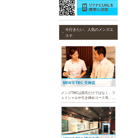
万葉の湯 博多
今行きたい、人気のメンズエ
便利なのにくつろげる上質な温泉が
ステ
博多に誕生しました。九州の東西を
代表する名湯、大分・由布院と佐
賀・武雄から毎日運び込む最上質の
温泉を、高級旅館のような空間で、
手軽にお楽しみいただけます。
MEN’S TBC 天神店
メンズTBCは脱毛だけではなく、フ
ェイシャルや引き締めコース等、豊
富なメニューを取り揃え、男性の健
康的な美を全力でサポート。初めて
の方にも安心の、お得な体験コース
も多数ご用意しております。