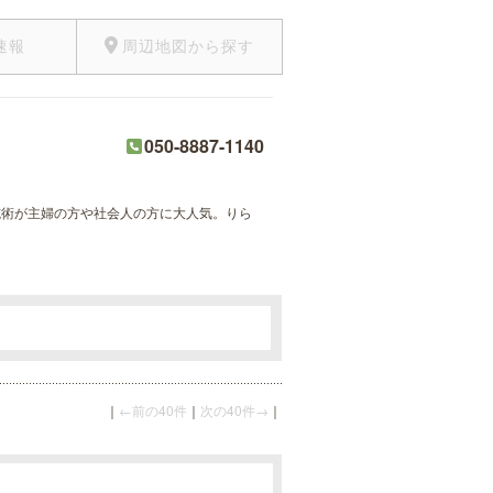
速報
周辺地図から探す
050-8887-1140
の施術が主婦の方や社会人の方に大人気。りら
。
｜
←前の40件
｜
次の40件→
｜