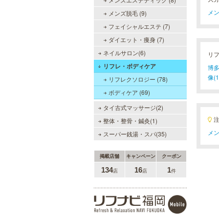
ェイスケア等、お客様のニーズにマ
ッチした施術で日常に寄り添いま
メン
メンズ脱毛 (9)
す。まずはお得な体験コースをチェ
フェイシャルエステ (7)
ック。
ダイエット・痩身 (7)
ネイルサロン(6)
リ
ラ・パルレ 天神店
リフレ・ボディケア
博多
ラ・パルレは独自の研究と実績をベ
像(1
リフレクソロジー (78)
ースに誕生。ダイエットや脱毛だけ
ボディケア (69)
ではなく、フェイシャルやヒーリン
グエステ等外側からも内側からも美
タイ古式マッサージ(2)
しくなるメニューを豊富に取り揃え
ております。お得な体験コースも必
整体・整骨・鍼灸(1)
見です。
メン
スーパー銭湯・スパ(35)
メンズリゼクリニック 福岡天
掲載店舗
キャンペーン
クーポン
神院
134
16
1
店
店
件
メンズリゼクリニックの永久脱毛が
全国で受けられます。多くの男性患
者様にご支持頂き、新宿1院から始
まったメンズリゼクリニックが、現
在では提携院含め全国10院を展開す
るクリニックになりました。