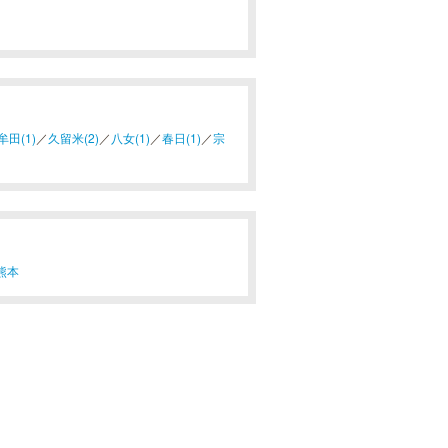
牟田(1)
／
久留米(2)
／
八女(1)
／
春日(1)
／
宗
熊本