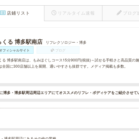
店鋪リスト
リアルタイム速報
ブログ
らくる 博多駅南店
リフレクソロジー・博多
オフィシャルサイト
ブログ
くる 博多駅南店は、もみほぐしコース15分900円(税抜)～試せる手軽さと高品質
は全国に300店舗以上を展開、通いやすさも抜群です。メディア掲載も多数。
に博多・博多駅周辺周辺エリアにてオススメのリフレ・ボディケアをご紹介させて
多・博多駅周辺にあるその他の業種