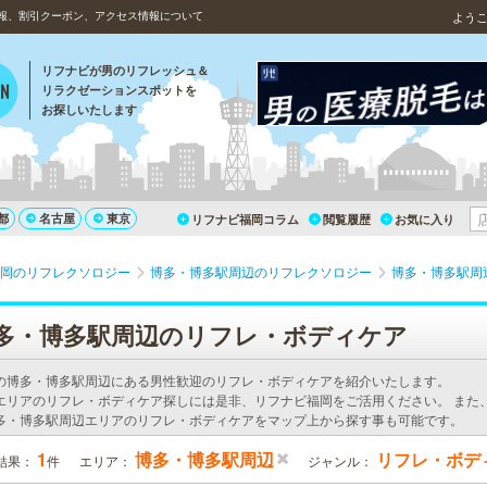
報、割引クーポン、アクセス情報について
よう
リフナビが男のリフレッシュ＆
リラクゼーションスポットを
お探しいたします
都
名古屋
東京
リフナビ福岡コラム
閲覧履歴
お気に入り
岡のリフレクソロジー
博多・博多駅周辺のリフレクソロジー
博多・博多駅周
多・博多駅周辺のリフレ・ボディケア
の博多・博多駅周辺にある男性歓迎のリフレ・ボディケアを紹介いたします。
エリアのリフレ・ボディケア探しには是非、リフナビ福岡をご活用ください。 また
多・博多駅周辺エリアのリフレ・ボディケアをマップ上から探す事も可能です。
1
博多・博多駅周辺
リフレ・ボデ
結果：
件
エリア：
ジャンル：