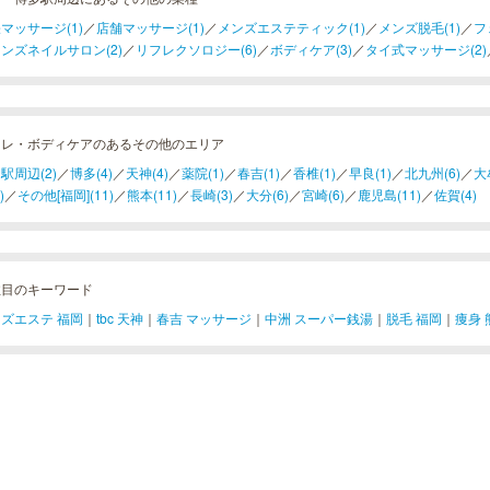
マッサージ(1)
／
店舗マッサージ(1)
／
メンズエステティック(1)
／
メンズ脱毛(1)
／
フ
ンズネイルサロン(2)
／
リフレクソロジー(6)
／
ボディケア(3)
／
タイ式マッサージ(2)
フレ・ボディケアのあるその他のエリア
駅周辺(2)
／
博多(4)
／
天神(4)
／
薬院(1)
／
春吉(1)
／
香椎(1)
／
早良(1)
／
北九州(6)
／
大
)
／
その他[福岡](11)
／
熊本(11)
／
長崎(3)
／
大分(6)
／
宮崎(6)
／
鹿児島(11)
／
佐賀(4)
注目のキーワード
ズエステ 福岡
｜
tbc 天神
｜
春吉 マッサージ
｜
中洲 スーパー銭湯
｜
脱毛 福岡
｜
痩身 