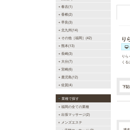
春吉(1)
香椎(2)
早良(3)
北九州(14)
その他［福岡］(42)
り
熊本(13)
長崎(3)
りら
大分(7)
くる
宮崎(6)
鹿児島(12)
佐賀(4)
下記
業種で探す
福岡の全ての業種
出張マッサージ(2)
万葉の湯 博多
メンズエステ
便利なのにくつろげる上質な温泉が
博
店舗マッサージ (2)