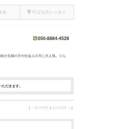
速報
周辺地図から探す
050-8884-4528
の施術が主婦の方や社会人の方に大人気。りら
いただきます。
｜
←前の40件
｜
次の40件→
｜