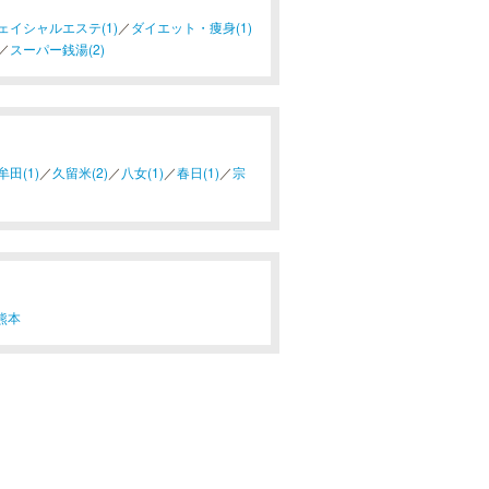
ェイシャルエステ(1)
／
ダイエット・痩身(1)
／
スーパー銭湯(2)
牟田(1)
／
久留米(2)
／
八女(1)
／
春日(1)
／
宗
熊本