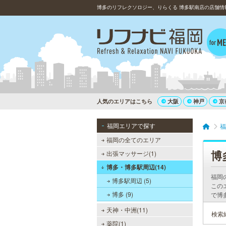
博多のリフレクソロジー、りらくる 博多駅南店の店舗情
人気のエリアはこちら
大阪
神戸
京
福岡エリアで探す
福
福岡の全てのエリア
博
出張マッサージ(1)
博多・博多駅周辺(14)
福岡
博多駅周辺 (5)
この
博多 (9)
で博
天神・中洲(11)
検索
薬院(1)