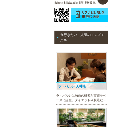
ッチした施術で日常に寄り添いま
す。まずはお得な体験コースをチェ
ック。
MEN’S TBC 天神店
今行きたい、人気のメンズエ
メンズTBCは脱毛だけではなく、フ
ステ
ェイシャルや引き締めコース等、豊
富なメニューを取り揃え、男性の健
康的な美を全力でサポート。初めて
の方にも安心の、お得な体験コース
も多数ご用意しております。
ラ・パルレ 天神店
ラ・パルレは独自の研究と実績をベ
ースに誕生。ダイエットや脱毛だけ
ではなく、フェイシャルやヒーリン
グエステ等外側からも内側からも美
しくなるメニューを豊富に取り揃え
ております。お得な体験コースも必
見です。