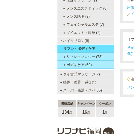
博多に誕生しました。九州の東西を
代表する名湯、大分・由布院と佐
出張
メンズエステティック (8)
賀・武雄から毎日運び込む最上質の
／
メ
メンズ脱毛 (9)
温泉を、高級旅館のような空間で、
手軽にお楽しみいただけます。
フェイシャルエステ (7)
ダイエット・痩身 (7)
リ
ネイルサロン(6)
メンズリゼクリニック 福岡天
神院
博多
リフレ・ボディケア
像(1
メンズリゼクリニックの永久脱毛が
リフレクソロジー (78)
全国で受けられます。多くの男性患
ボディケア (69)
者様にご支持頂き、新宿1院から始
まったメンズリゼクリニックが、現
タイ古式マッサージ(2)
在では提携院含め全国10院を展開す
るクリニックになりました。
整体・整骨・鍼灸(1)
メン
スーパー銭湯・スパ(35)
MEN’S TBC 博多本店（バスタ
掲載店舗
キャンペーン
クーポン
ーミナル）
134
16
1
店
店
件
メンズTBCはライフスタイルにリン
クした豊富なメニューをご提案。カ
ラダ脱毛、ヒゲ脱毛、引き締め、フ
ェイスケア等、お客様のニーズにマ