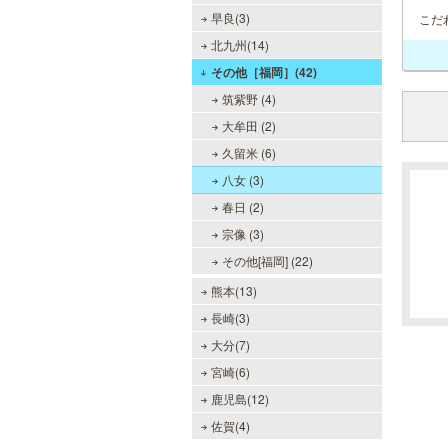
早良(3)
こだ
北九州(14)
その他［福岡］(42)
筑紫野 (4)
大牟田 (2)
久留米 (6)
八女 (3)
春日 (2)
宗像 (3)
その他[福岡] (22)
熊本(13)
長崎(3)
大分(7)
宮崎(6)
鹿児島(12)
佐賀(4)