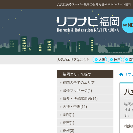
八女にあるスーパー銭湯のお知らせやキャンペーン情報
人気のエリアはこちら
大阪
神戸
京
福岡エリアで探す
リフ
福岡の全てのエリア
八
出張マッサージ(1)
博多・博多駅周辺(14)
福岡
天神・中洲(11)
りま
薬院(1)
す。
春吉(1)
検索
香椎(2)