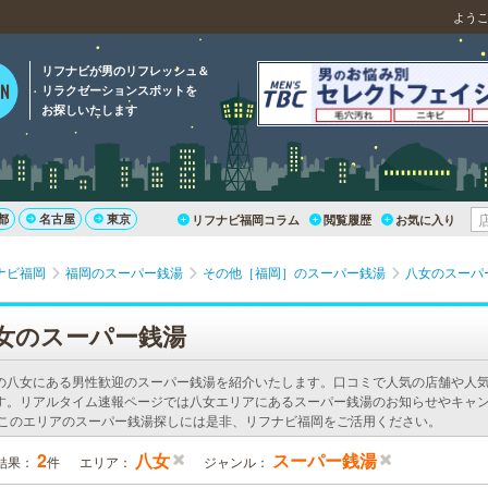
よう
リフナビが男のリフレッシュ＆
リラクゼーションスポットを
お探しいたします
都
名古屋
東京
リフナビ福岡コラム
閲覧履歴
お気に入り
ナビ福岡
福岡のスーパー銭湯
その他［福岡］のスーパー銭湯
八女のスーパ
女のスーパー銭湯
の八女にある男性歓迎のスーパー銭湯を紹介いたします。口コミで人気の店舗や人
す。リアルタイム速報ページでは八女エリアにあるスーパー銭湯のお知らせやキャ
 このエリアのスーパー銭湯探しには是非、リフナビ福岡をご活用ください。
2
八女
スーパー銭湯
結果：
件
エリア：
ジャンル：