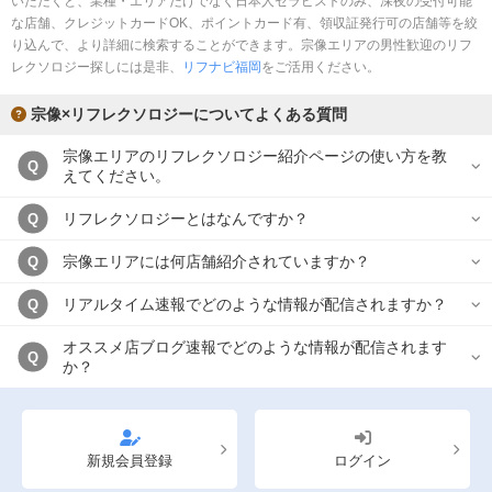
いただくと、業種・エリアだけでなく日本人セラピストのみ、深夜の受付可能
完全個室
半個室あり
な店舗、クレジットカードOK、ポイントカード有、領収証発行可の店舗等を絞
り込んで、より詳細に検索することができます。宗像エリアの男性歓迎のリフ
ペアルームあり
シャワー室完備
レクソロジー探しには是非、
リフナビ福岡
をご活用ください。
フットバスあり
岩盤浴あり
宗像×リフレクソロジーについてよくある質問
専用駐車場あり
有資格者在籍
宗像エリアのリフレクソロジー紹介ページの使い方を教
Q
えてください。
日本人スタッフのみ
女性スタッフのみ
リフレクソロジーとはなんですか？
Q
スタッフ指名可
Ｗセラピスト
宗像エリアには何店舗紹介されていますか？
Q
駅から徒歩5分以内
リアルタイム速報でどのような情報が配信されますか？
Q
こだわり条件を変更
オススメ店ブログ速報でどのような情報が配信されます
Q
か？
閉じる
新規会員登録
ログイン