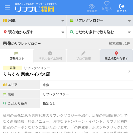
福岡のメンズエステ・マッサージを探すなら
お気に入
り
閲覧履歴
ログイン
宗像
リフレクソロジー
現在地から探す
こだわり条件で絞り込む
こだわり条件で絞り込む
宗像
検索結果 :
1
件
の
リフレクソロジー
店舗リスト
リアルタイム速報
ブログ速報
周辺地図から探す
宗像
リフレクソロジー
りらくる 宗像バイパス店
21時以降も受付
24時以降も受付
エリア
宗像
初回割引あり
リピーター割引あり
業種
リフレクソロジー
団体割引
ポイントカード有
こだわり条件
指定なし
キャッシュレス決済OK
領収証発行可
福岡の宗像にある男性歓迎のリフレクソロジーを紹介。店舗の詳細情報だけで
なく新着情報、料金メニュー、お得なキャンペーン・イベント、リフナビ福岡
2名様歓迎
団体様歓迎
限定のクーポンなどをご覧いただけます。「条件変更」ボタンをクリックして