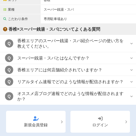
香椎
完全個室
半個室あり
業種
スーパー銭湯・スパ
ペアルームあり
シャワー室完備
こだわり条件
専用駐車場あり
フットバスあり
岩盤浴あり
香椎×スーパー銭湯・スパについてよくある質問
専用駐車場あり
有資格者在籍
香椎エリアのスーパー銭湯・スパ紹介ページの使い方を
Q
教えてください。
日本人スタッフのみ
女性スタッフのみ
スーパー銭湯・スパとはなんですか？
Q
スタッフ指名可
Ｗセラピスト
香椎エリアには何店舗紹介されていますか？
Q
駅から徒歩5分以内
リアルタイム速報でどのような情報が配信されますか？
Q
こだわり条件を変更
オススメ店ブログ速報でどのような情報が配信されます
Q
か？
閉じる
新規会員登録
ログイン