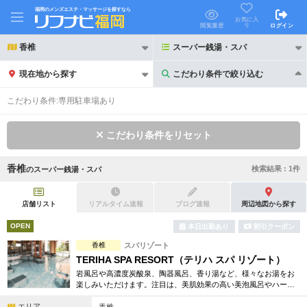
福岡のメンズエステ・マッサージを探すなら
お気に入
り
閲覧履歴
ログイン
香椎
スーパー銭湯・スパ
現在地から探す
こだわり条件で絞り込む
こだわり条件で絞り込む
こだわり条件:
専用駐車場あり
こだわり条件をリセット
香椎
検索結果 :
1
件
の
スーパー銭湯・スパ
21時以降も受付
24時以降も受付
初回割引あり
リピーター割引あり
店舗リスト
リアルタイム速報
ブログ速報
周辺地図から探す
OPEN
本日出勤あり
割引クーポン
団体割引
ポイントカード有
香椎
スパリゾート
キャッシュレス決済OK
領収証発行可
TERIHA SPA RESORT（テリハ スパ リゾート）
岩風呂や高濃度炭酸泉、陶器風呂、香り湯など、様々なお湯をお
2名様歓迎
団体様歓迎
楽しみいただけます。注目は、美肌効果の高い美泡風呂やハーブ
サウナ。照葉スパリゾートでしか味わえないリラックスをご堪能
エリア
ください。