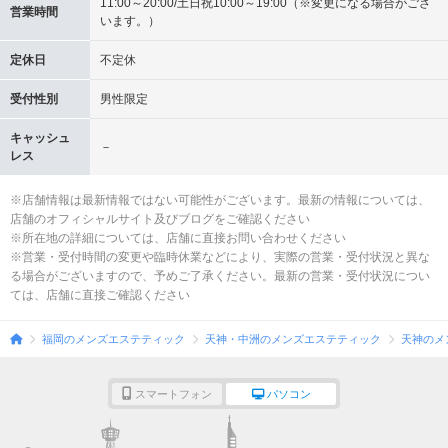
11:00～20:00/土日祝10:00～19:00（※変更になる場合がござ
営業時間
います。）
定休日
不定休
受付性別
男性限定
キャッシュ
－
レス
※店舗情報は最新情報ではない可能性がございます。最新の情報については、
店舗のオフィシャルサイト及びブログをご確認ください
※所在地の詳細については、店舗に直接お問い合わせください
※営業・受付時間の変更や臨時休業などにより、実際の営業・受付状況と異な
る場合がございますので、予めご了承ください。最新の営業・受付状況につい
ては、店舗に直接ご確認ください
福岡のメンズエステティック
天神・中洲のメンズエステティック
天神のメ
スマートフォン
パソコン