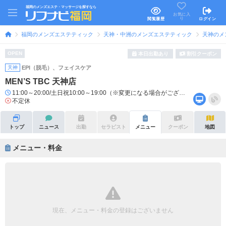
福岡のメンズエステ・マッサージを探すなら
お気に入
り
閲覧履歴
ログイン
福岡のメンズエステティック
天神・中洲のメンズエステティック
天神のメ
OPEN
本日出勤あり
割引クーポン
天神
EPI（脱毛）、フェイスケア
MEN’S TBC 天神店
11:00～20:00/土日祝10:00～19:00（※変更になる場合がございます。）
不定休
トップ
ニュース
出勤
セラピスト
メニュー
クーポン
地図
メニュー・料金
現在、メニュー・料金の登録はございません