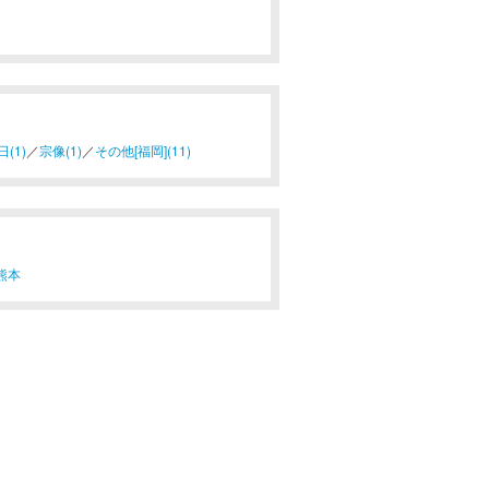
日(1)
／
宗像(1)
／
その他[福岡](11)
熊本