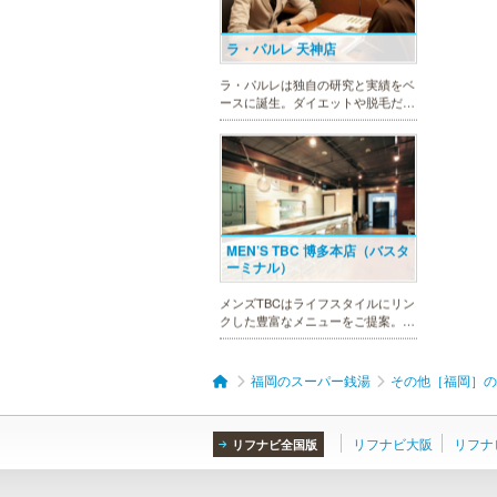
ラ・パルレ 天神店
ラ・パルレは独自の研究と実績をベ
ースに誕生。ダイエットや脱毛だけ
ではなく、フェイシャルやヒーリン
グエステ等外側からも内側からも美
しくなるメニューを豊富に取り揃え
ております。お得な体験コースも必
見です。
MEN’S TBC 博多本店（バスタ
ーミナル）
メンズTBCはライフスタイルにリン
クした豊富なメニューをご提案。カ
ラダ脱毛、ヒゲ脱毛、引き締め、フ
ェイスケア等、お客様のニーズにマ
ッチした施術で日常に寄り添いま
福岡のスーパー銭湯
その他［福岡］の
す。まずはお得な体験コースをチェ
ック。
リフナビ大阪
リフナ
リフナビ全国版
メンズリゼクリニック 福岡天
神院