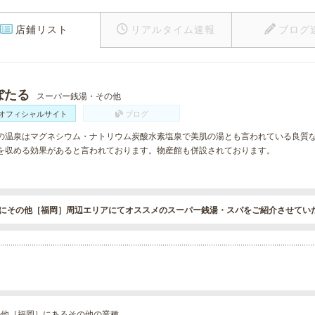
店鋪リスト
リアルタイム速報
ブログ
ぼたる
スーパー銭湯・その他
オフィシャルサイト
ブログ
の温泉はマグネシウム・ナトリウム炭酸水素塩泉で美肌の湯とも言われている良質
を収める効果があると言われております。物産館も併設されております。
にその他［福岡］周辺エリアにてオススメのスーパー銭湯・スパをご紹介させてい
の他［福岡］にあるその他の業種