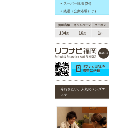
るクリニックになりました。
スーパー銭湯 (34)
銭湯（公衆浴場） (1)
掲載店舗
キャンペーン
クーポン
万葉の湯 博多
134
16
1
店
店
件
便利なのにくつろげる上質な温泉が
博多に誕生しました。九州の東西を
代表する名湯、大分・由布院と佐
賀・武雄から毎日運び込む最上質の
温泉を、高級旅館のような空間で、
手軽にお楽しみいただけます。
MEN’S TBC 天神店
今行きたい、人気のメンズエ
メンズTBCは脱毛だけではなく、フ
ステ
ェイシャルや引き締めコース等、豊
富なメニューを取り揃え、男性の健
康的な美を全力でサポート。初めて
の方にも安心の、お得な体験コース
も多数ご用意しております。