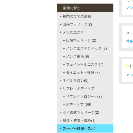
メン
業種で探す
福岡の全ての業種
出張マッサージ(2)
メンズエステ
ス
MEN’S TBC 博多本店（バスタ
店舗マッサージ (2)
博多
ーミナル）
メンズエステティック (8)
メンズTBCはライフスタイルにリン
メンズ脱毛 (9)
クした豊富なメニューをご提案。カ
ラダ脱毛、ヒゲ脱毛、引き締め、フ
フェイシャルエステ (7)
ェイスケア等、お客様のニーズにマ
ダイエット・痩身 (7)
ッチした施術で日常に寄り添いま
メン
す。まずはお得な体験コースをチェ
ネイルサロン(6)
ック。
リフレ・ボディケア
リフレクソロジー (78)
メンズリゼクリニック 福岡天
神院
ボディケア (69)
メンズリゼクリニックの永久脱毛が
タイ古式マッサージ(2)
全国で受けられます。多くの男性患
整体・整骨・鍼灸(1)
者様にご支持頂き、新宿1院から始
まったメンズリゼクリニックが、現
スーパー銭湯・スパ
在では提携院含め全国10院を展開す