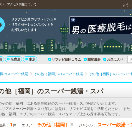
ポン、アクセス情報について
よう
リフナビが男のリフレッシュ＆
リラクゼーションスポットを
お探しいたします
都
名古屋
東京
リフナビ福岡コラム
閲覧履歴
お気に入り
岡のスーパー銭湯
その他［福岡］のスーパー銭湯
その他［福岡］のスーパー
の他［福岡］のスーパー銭湯・スパ
のその他［福岡］にある男性歓迎のスーパー銭湯・スパを紹介いたします。
エリアのスーパー銭湯・スパ探しには是非、リフナビ福岡をご活用ください。 また
の他［福岡］エリアのスーパー銭湯・スパをマップ上から探す事も可能です。
1
その他［福岡］
スーパー銭湯・
結果：
件
エリア：
ジャンル：