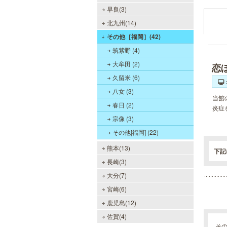
早良(3)
北九州(14)
その他［福岡］(42)
筑紫野 (4)
大牟田 (2)
恋
久留米 (6)
八女 (3)
当館
春日 (2)
炎症
宗像 (3)
その他[福岡] (22)
熊本(13)
下記
長崎(3)
大分(7)
宮崎(6)
鹿児島(12)
佐賀(4)
そ