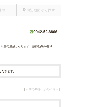
速報
周辺地図から探す
0942-52-8866
な泉質の温泉となります。鎮静効果が有り、
ただきます。
｜
←前の40件
｜
次の40件→
｜