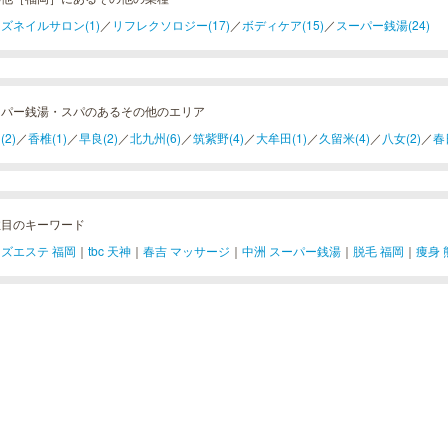
ズネイルサロン(1)
／
リフレクソロジー(17)
／
ボディケア(15)
／
スーパー銭湯(24)
ーパー銭湯・スパのあるその他のエリア
(2)
／
香椎(1)
／
早良(2)
／
北九州(6)
／
筑紫野(4)
／
大牟田(1)
／
久留米(4)
／
八女(2)
／
春
注目のキーワード
ズエステ 福岡
｜
tbc 天神
｜
春吉 マッサージ
｜
中洲 スーパー銭湯
｜
脱毛 福岡
｜
痩身 