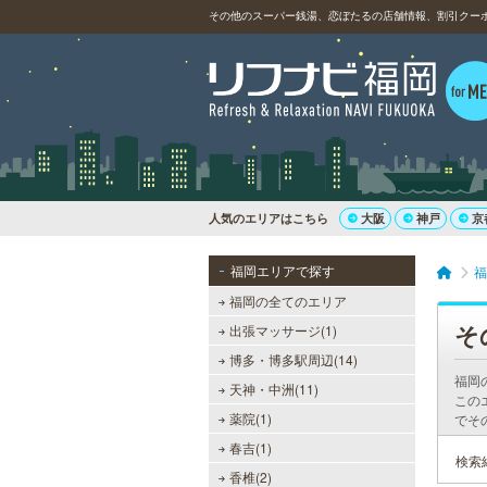
その他のスーパー銭湯、恋ぼたるの店舗情報、割引クー
人気のエリアはこちら
大阪
神戸
京
福岡エリアで探す
福
福岡の全てのエリア
そ
出張マッサージ(1)
博多・博多駅周辺(14)
福岡
天神・中洲(11)
この
薬院(1)
でそ
春吉(1)
検索
香椎(2)