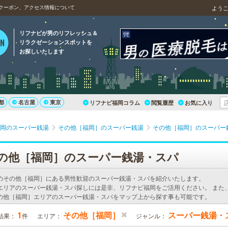
クーポン、アクセス情報について
よう
リフナビが男のリフレッシュ＆
リラクゼーションスポットを
お探しいたします
都
名古屋
東京
リフナビ福岡コラム
閲覧履歴
お気に入り
岡のスーパー銭湯
その他［福岡］のスーパー銭湯
その他［福岡］のスーパー
の他［福岡］のスーパー銭湯・スパ
のその他［福岡］にある男性歓迎のスーパー銭湯・スパを紹介いたします。
エリアのスーパー銭湯・スパ探しには是非、リフナビ福岡をご活用ください。 また
の他［福岡］エリアのスーパー銭湯・スパをマップ上から探す事も可能です。
1
その他［福岡］
スーパー銭湯・
結果：
件
エリア：
ジャンル：