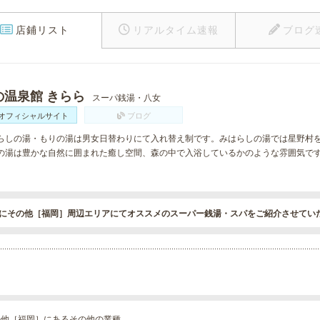
店鋪リスト
リアルタイム速報
ブログ
の温泉館 きらら
スーパ銭湯・八女
オフィシャルサイト
ブログ
らしの湯・もりの湯は男女日替わりにて入れ替え制です。みはらしの湯では星野村
の湯は豊かな自然に囲まれた癒し空間、森の中で入浴しているかのような雰囲気で
にその他［福岡］周辺エリアにてオススメのスーパー銭湯・スパをご紹介させてい
の他［福岡］にあるその他の業種