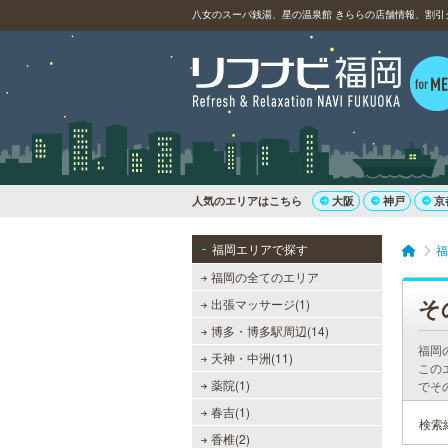
八女のスーパ銭湯、星の温泉館 きららの店舗情報、割引
人気のエリアはこちら
大阪
神戸
京
福岡エリアで探す
福
福岡の全てのエリア
そ
出張マッサージ(1)
博多・博多駅周辺(14)
福岡
天神・中洲(11)
この
薬院(1)
でそ
春吉(1)
検索
香椎(2)