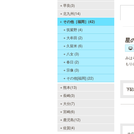
早良(3)
北九州(14)
その他［福岡］(42)
筑紫野 (4)
大牟田 (2)
星
久留米 (6)
八女 (3)
みは
春日 (2)
もり
宗像 (3)
その他[福岡] (22)
熊本(13)
下記
長崎(3)
大分(7)
宮崎(6)
鹿児島(12)
佐賀(4)
そ