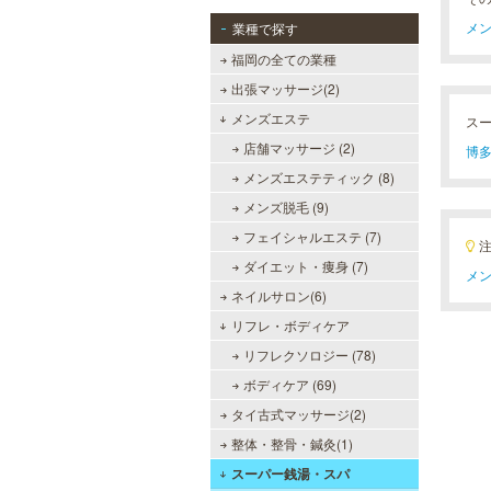
メン
業種で探す
福岡の全ての業種
出張マッサージ(2)
メンズエステ
ス
店舗マッサージ (2)
博多
万葉の湯 博多
メンズエステティック (8)
便利なのにくつろげる上質な温泉が
メンズ脱毛 (9)
博多に誕生しました。九州の東西を
代表する名湯、大分・由布院と佐
フェイシャルエステ (7)
賀・武雄から毎日運び込む最上質の
ダイエット・痩身 (7)
温泉を、高級旅館のような空間で、
メン
手軽にお楽しみいただけます。
ネイルサロン(6)
リフレ・ボディケア
リフレクソロジー (78)
MEN’S TBC 天神店
ボディケア (69)
メンズTBCは脱毛だけではなく、フ
タイ古式マッサージ(2)
ェイシャルや引き締めコース等、豊
整体・整骨・鍼灸(1)
富なメニューを取り揃え、男性の健
康的な美を全力でサポート。初めて
スーパー銭湯・スパ
の方にも安心の、お得な体験コース