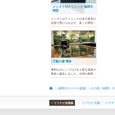
メンズリゼクリニック 福岡天
神院
メンズリゼクリニックの永久脱毛が
全国で受けられます。多くの男性患
者様にご支持頂き、新宿1院から始
まったメンズリゼクリニックが、現
在では提携院含め全国10院を展開す
るクリニックになりました。
万葉の湯 博多
便利なのにくつろげる上質な温泉が
博多に誕生しました。九州の東西を
代表する名湯、大分・由布院と佐
賀・武雄から毎日運び込む最上質の
温泉を、高級旅館のような空間で、
福岡のスーパー銭湯
その他［福岡］の
手軽にお楽しみいただけます。
リフナビ大阪
リフナ
リフナビ全国版
MEN’S TBC 天神店