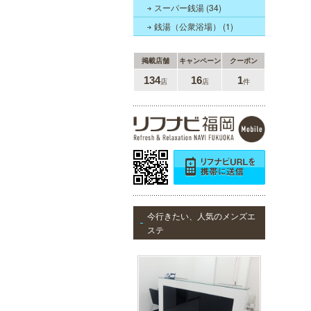
も多数ご用意しております。
スーパー銭湯 (34)
銭湯（公衆浴場） (1)
掲載店舗
キャンペーン
クーポン
ラ・パルレ 天神店
134
16
1
店
店
件
ラ・パルレは独自の研究と実績をベ
ースに誕生。ダイエットや脱毛だけ
ではなく、フェイシャルやヒーリン
グエステ等外側からも内側からも美
しくなるメニューを豊富に取り揃え
ております。お得な体験コースも必
見です。
MEN’S TBC 博多本店（バスタ
ーミナル）
今行きたい、人気のメンズエ
メンズTBCはライフスタイルにリン
ステ
クした豊富なメニューをご提案。カ
ラダ脱毛、ヒゲ脱毛、引き締め、フ
ェイスケア等、お客様のニーズにマ
ッチした施術で日常に寄り添いま
す。まずはお得な体験コースをチェ
ック。