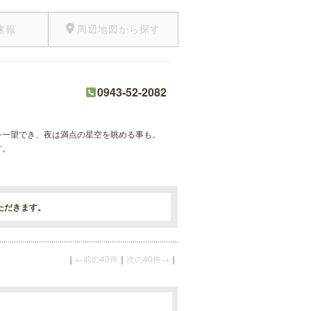
速報
周辺地図から探す
0943-52-2082
を一望でき、夜は満点の星空を眺める事も。
す。
ただきます。
｜
←前の40件
｜
次の40件→
｜