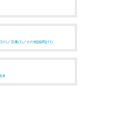
日(1)
／
宗像(1)
／
その他[福岡](11)
熊本