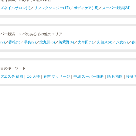
ズネイルサロン(1)
／
リフレクソロジー(17)
／
ボディケア(15)
／
スーパー銭湯(24)
ーパー銭湯・スパのあるその他のエリア
(2)
／
香椎(1)
／
早良(2)
／
北九州(6)
／
筑紫野(4)
／
大牟田(1)
／
久留米(4)
／
八女(2)
／
春
注目のキーワード
ズエステ 福岡
｜
tbc 天神
｜
春吉 マッサージ
｜
中洲 スーパー銭湯
｜
脱毛 福岡
｜
痩身 