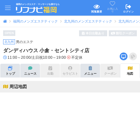
福岡のメンズエステ・マッサージを探すなら
お気に入
り
閲覧履歴
ログイン
福岡のメンズエステティック
北九州のメンズエステティック
北九州のメン
OPEN
本日出勤あり
割引クーポン
北九州
男のエステ
ダンディハウス 小倉・セントシティ店
11:00～20:00/土日祝10:00～19:00
不定休
トップ
ニュース
出勤
セラピスト
メニュー
クーポン
地図
周辺地図