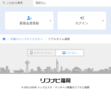
完全個室
半個室あり
こだわり条件
指定なし
ペアルームあり
シャワー室完備
フットバスあり
岩盤浴あり
新規会員登録
ログイン
専用駐車場あり
有資格者在籍
宗像のメンズネイルサロン
リアルタイム速報
日本人スタッフのみ
女性スタッフのみ
スタッフ指名可
Ｗセラピスト
スマートフォン
パソコン
駅から徒歩5分以内
こだわり条件を変更
閉じる
© 2011-2026 メンズエステ・マッサージ検索のリフナビ福岡