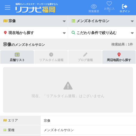
福岡のメンズエステ・マッサージを探すなら
お気に入
り
閲覧履歴
ログイン
宗像
メンズネイルサロン
現在地から探す
こだわり条件で絞り込む
こだわり条件で絞り込む
宗像
検索結果 :
1
件
の
メンズネイルサロン
店舗リスト
リアルタイム速報
ブログ速報
周辺地図から探す
21時以降も受付
24時以降も受付
初回割引あり
リピーター割引あり
現在、「リアルタイム速報」はございません
団体割引
ポイントカード有
キャッシュレス決済OK
領収証発行可
エリア
宗像
2名様歓迎
団体様歓迎
業種
メンズネイルサロン