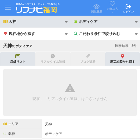
福岡のメンズエステ・マッサージを探すなら
お気に入
り
閲覧履歴
ログイン
天神
ボディケア
現在地から探す
こだわり条件で絞り込む
こだわり条件で絞り込む
天神
検索結果 :
3
件
の
ボディケア
店舗リスト
リアルタイム速報
ブログ速報
周辺地図から探す
21時以降も受付
24時以降も受付
初回割引あり
リピーター割引あり
現在、「リアルタイム速報」はございません
団体割引
ポイントカード有
キャッシュレス決済OK
領収証発行可
エリア
天神
2名様歓迎
団体様歓迎
業種
ボディケア