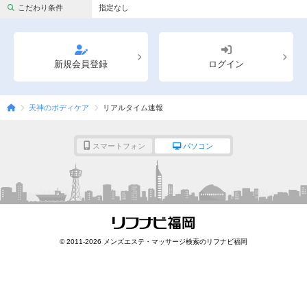
完全個室
半個室あり
こだわり条件
指定なし
ペアルームあり
シャワー室完備
フットバスあり
岩盤浴あり
新規会員登録
ログイン
専用駐車場あり
有資格者在籍
天神のボディケア
リアルタイム速報
日本人スタッフのみ
女性スタッフのみ
スタッフ指名可
Ｗセラピスト
スマートフォン
パソコン
駅から徒歩5分以内
こだわり条件を変更
閉じる
© 2011-2026 メンズエステ・マッサージ検索のリフナビ福岡