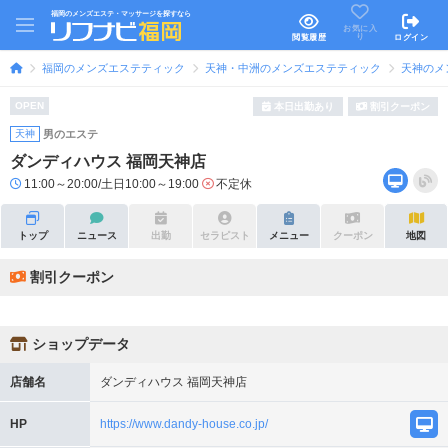
福岡のメンズエステ・マッサージを探すなら
お気に入
り
閲覧履歴
ログイン
福岡のメンズエステティック
天神・中洲のメンズエステティック
天神のメ
OPEN
本日出勤あり
割引クーポン
天神
男のエステ
ダンディハウス 福岡天神店
11:00～20:00/土日10:00～19:00
不定休
トップ
ニュース
出勤
セラピスト
メニュー
クーポン
地図
割引クーポン
ショップデータ
店舗名
ダンディハウス 福岡天神店
HP
https://www.dandy-house.co.jp/