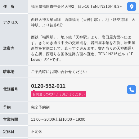
住 所
福岡県福岡市中央区天神2丁目5-16 TENJIN216ビル3F
西鉄天神大牟田線「西鉄福岡（天神）駅」、地下鉄空港線「天
アクセス
神駅」より徒歩6分
西鉄「福岡駅」、地下鉄「天神駅」より、岩田屋方面へ出ま
す。きらめき通り中央の交差点を、岩田屋本館を左側、岩田屋
道案内
新館を右側にして、真っすぐ進みます。突き当りの天神西通り
を左折、西通りを国体道路方面へ直進、TENJIN216ビル（1F
Levis）の4Fです。
駐車場
ご予約時にお問い合わせください
0120-552-011
電話番号
お間違えのないようおかけください
予約
完全予約制
営業時間
11:00～20:00/土日10:00～19:00
定休日
不定休