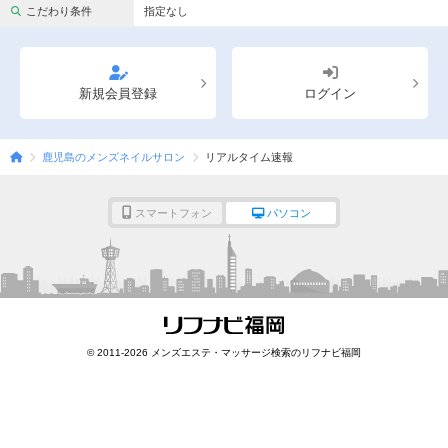
完全個室
半個室あり
こだわり条件
指定なし
ペアルームあり
シャワー室完備
フットバスあり
岩盤浴あり
新規会員登録
ログイン
専用駐車場あり
有資格者在籍
鹿児島のメンズネイルサロン
リアルタイム速報
日本人スタッフのみ
女性スタッフのみ
スタッフ指名可
Ｗセラピスト
スマートフォン
パソコン
駅から徒歩5分以内
こだわり条件を変更
閉じる
© 2011-2026 メンズエステ・マッサージ検索のリフナビ福岡