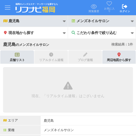
福岡のメンズエステ・マッサージを探すなら
お気に入
り
閲覧履歴
ログイン
鹿児島
メンズネイルサロン
現在地から探す
こだわり条件で絞り込む
こだわり条件で絞り込む
鹿児島
検索結果 :
1
件
の
メンズネイルサロン
店舗リスト
リアルタイム速報
ブログ速報
周辺地図から探す
21時以降も受付
24時以降も受付
初回割引あり
リピーター割引あり
現在、「リアルタイム速報」はございません
団体割引
ポイントカード有
キャッシュレス決済OK
領収証発行可
エリア
鹿児島
2名様歓迎
団体様歓迎
業種
メンズネイルサロン