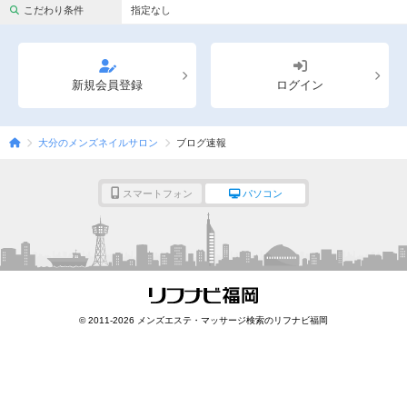
完全個室
半個室あり
こだわり条件
指定なし
ペアルームあり
シャワー室完備
フットバスあり
岩盤浴あり
新規会員登録
ログイン
専用駐車場あり
有資格者在籍
大分のメンズネイルサロン
ブログ速報
日本人スタッフのみ
女性スタッフのみ
スタッフ指名可
Ｗセラピスト
スマートフォン
パソコン
駅から徒歩5分以内
こだわり条件を変更
閉じる
© 2011-2026 メンズエステ・マッサージ検索のリフナビ福岡