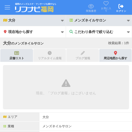
福岡のメンズエステ・マッサージを探すなら
お気に入
り
閲覧履歴
ログイン
大分
メンズネイルサロン
現在地から探す
こだわり条件で絞り込む
こだわり条件で絞り込む
大分
検索結果 :
1
件
の
メンズネイルサロン
店舗リスト
リアルタイム速報
ブログ速報
周辺地図から探す
21時以降も受付
24時以降も受付
初回割引あり
リピーター割引あり
現在、「ブログ速報」はございません
団体割引
ポイントカード有
キャッシュレス決済OK
領収証発行可
エリア
大分
2名様歓迎
団体様歓迎
業種
メンズネイルサロン