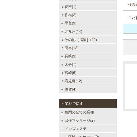
検索
春吉(1)
香椎(2)
こだ
早良(3)
北九州(14)
その他［福岡］(42)
熊本(13)
長崎(3)
大分(7)
宮崎(6)
鹿児島(12)
佐賀(4)
業種で探す
福岡の全ての業種
出張マッサージ(2)
メンズエステ
店舗マッサージ (2)