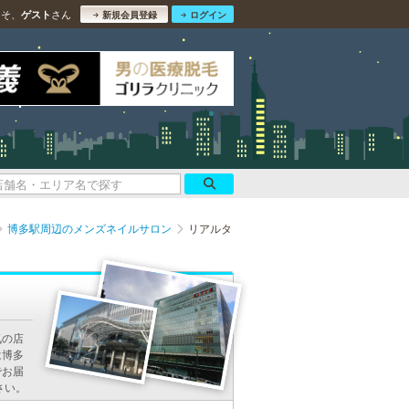
こそ、
さん
ゲスト
新規会員登録
ログイン
博多駅周辺のメンズネイルサロン
リアルタ
気の店
は博多
でお届
さい。