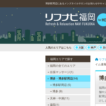
博多駅周辺にあるメンズネイルサロンのお知らせやキャ
人気のエリアはこちら
大阪
神戸
京
福岡エリアで探す
リフ
イム速
福岡の全てのエリア
出張マッサージ(1)
博
博多・博多駅周辺(14)
博多駅周辺 (5)
福岡
博多 (9)
舗や
駅周
天神・中洲(11)
けし
薬院(1)