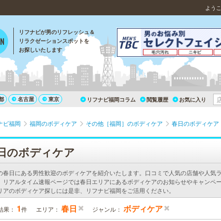
よう
リフナビが男のリフレッシュ＆
リラクゼーションスポットを
お探しいたします
都
名古屋
東京
リフナビ福岡コラム
閲覧履歴
お気に入り
ナビ福岡
福岡のボディケア
その他［福岡］のボディケア
春日のボディケア
日のボディケア
の春日にある男性歓迎のボディケアを紹介いたします。口コミで人気の店舗や人気
。リアルタイム速報ページでは春日エリアにあるボディケアのお知らせやキャンペー
リアのボディケア探しには是非、リフナビ福岡をご活用ください。
1
春日
ボディケア
結果：
件
エリア：
ジャンル：