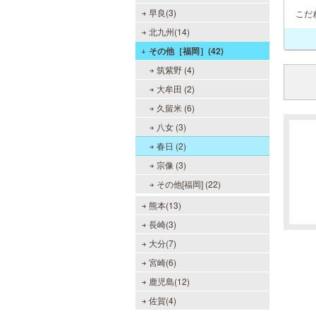
早良(3)
こだ
北九州(14)
その他［福岡］(42)
筑紫野 (4)
大牟田 (2)
久留米 (6)
八女 (3)
春日 (2)
宗像 (3)
その他[福岡] (22)
熊本(13)
長崎(3)
大分(7)
宮崎(6)
鹿児島(12)
佐賀(4)