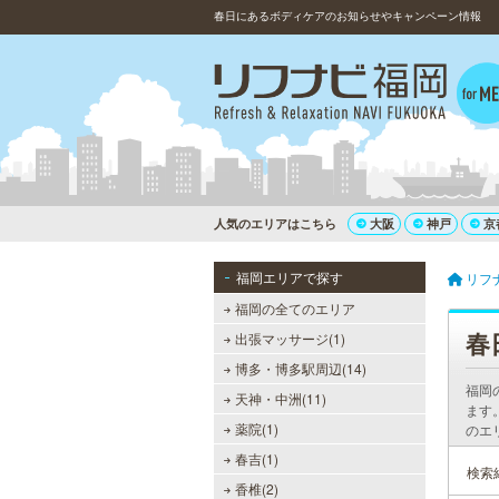
春日にあるボディケアのお知らせやキャンペーン情報
人気のエリアはこちら
大阪
神戸
京
福岡エリアで探す
リフ
福岡の全てのエリア
春
出張マッサージ(1)
博多・博多駅周辺(14)
福岡
天神・中洲(11)
ます
薬院(1)
のエ
春吉(1)
検索
香椎(2)